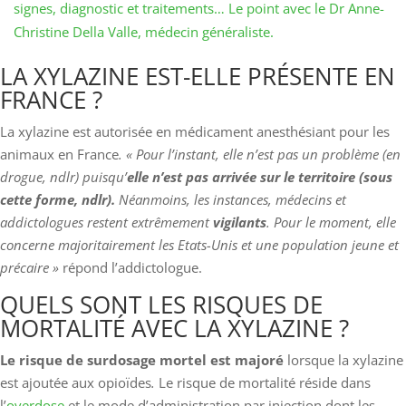
signes, diagnostic et traitements… Le point avec le Dr Anne-
Christine Della Valle, médecin généraliste.
LA XYLAZINE EST-ELLE PRÉSENTE EN
FRANCE ?
La xylazine est autorisée en médicament anesthésiant pour les
animaux en France
. « Pour l’instant, elle n’est pas un problème (en
drogue, ndlr) puisqu’
elle n’est pas arrivée sur le territoire (sous
cette forme, ndlr).
Néanmoins, les instances, médecins et
addictologues restent extrêmement
vigilants
. Pour le moment, elle
concerne majoritairement les Etats-Unis et une population jeune et
précaire »
répond l’addictologue.
QUELS SONT LES RISQUES DE
MORTALITÉ AVEC LA XYLAZINE ?
Le risque de surdosage mortel est majoré
lorsque la xylazine
est ajoutée aux opioïdes
.
Le risque de mortalité réside dans
l’
overdose
et le mode d’administration par injection dont les