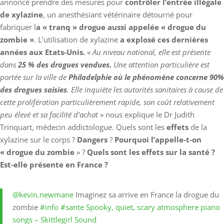
annoncé prendre des mesures pour
contrôler l’entrée illégale
de xylazine
, un anesthésiant vétérinaire détourné pour
fabriquer l
a « tranq » drogue aussi appelée « drogue du
zombie »
. L’utilisation de xylazine
a explosé ces dernières
années aux Etats-Unis.
«
Au niveau national, elle est présente
dans
25 % des drogues vendues.
Une attention particulière est
portée sur la ville de
Philadelphie où le phénomène concerne 90%
des drogues saisies
. Elle inquiète les autorités sanitaires à cause de
cette prolifération particulièrement rapide, son coût relativement
peu élevé et sa facilité d’achat
» nous explique le Dr Judith
Trinquart, médecin addictologue. Quels sont les
effets
de la
xylazine sur le corps ?
Dangers
?
Pourquoi l’appelle-t-on
« drogue du zombie
» ?
Quels sont les effets sur la santé ?
Est-elle présente en France ?
@kevin.newmane
Imaginez sa arrive en France la drogue du
zombie
#info
#sante
Spooky, quiet, scary atmosphere piano
songs – Skittlegirl Sound