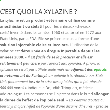
C’EST QUOI LA XYLAZINE ?
La xylazine est un
produit vétérinaire utilisé comme
anesthésiant ou sédatif
pour les animaux (chevaux,
cerfs) inventé dans les années 1960 et autorisé en 1972 aux
Etats-Unis, par la FDA. Elle se présente sous la forme d’une
solution injectable claire et incolore.
L’utilisation de la
xylazine est
détournée en drogue injectable depuis les
années 2000
. «
Il est
facile de se la procurer et elle est
relativement peu chère
par rapport aux opioïdes. A priori, la
xylazine ne serait pas utilisée seule mais
en adjuvant des
opiacés
et notamment du Fentanyl,
un opioïde très répandu aux Etats-
Unis (notamment lors de la crise des opioïdes qui a fait plus de
500 000 morts) »
indique le Dr Judith Trinquart, médecin
addictologue. Les personnes se l’injectent dans le but d’
allonger
la durée de l’effet de l’opioïde seul
. «
La xylazine ajoutée au
fentanyl majore l’effet de l’opioïde d’une dizaine d’heures
» précise