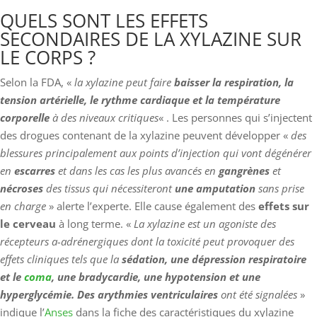
QUELS SONT LES EFFETS
SECONDAIRES DE LA XYLAZINE SUR
LE CORPS ?
Selon la FDA, «
la xylazine peut faire
baisser la respiration, la
tension artérielle, le rythme cardiaque et la température
corporelle
à des niveaux critiques
« . Les personnes qui s’injectent
des drogues contenant de la xylazine peuvent développer «
des
blessures principalement aux points d’injection qui vont dégénérer
en
escarres
et dans les cas les plus avancés en
gangrènes
et
nécroses
des tissus qui nécessiteront
une amputation
sans prise
en charge
» alerte l’experte. Elle cause également des
effets sur
le cerveau
à long terme. «
La xylazine est un agoniste des
récepteurs a-adrénergiques dont la toxicité peut provoquer des
effets cliniques tels que la
sédation, une dépression respiratoire
et le
coma
, une bradycardie, une hypotension et une
hyperglycémie. Des arythmies ventriculaires
ont été signalées
»
indique l’
Anses
dans la fiche des caractéristiques du xylazine