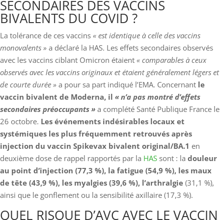
SECONDAIRES DES VACCINS
BIVALENTS DU COVID ?
La tolérance de ces vaccins
« est identique à celle des vaccins
monovalents »
a déclaré la HAS. Les effets secondaires observés
avec les vaccins ciblant Omicron étaient
« comparables à ceux
observés avec les vaccins originaux et étaient généralement légers et
de courte durée »
a pour sa part
indiqué l’EMA. Concernant
le
vaccin bivalent de Moderna, il
« n’a pas montré d’effets
secondaires préoccupants »
a complété Santé Publique France le
26 octobre.
Les événements indésirables locaux et
systémiques les plus fréquemment retrouvés après
injection du vaccin Spikevax bivalent original/BA.1
en
deuxième dose de rappel rapportés par la
HAS
sont : la
douleur
au point d’injection (77,3 %), la fatigue (54,9 %), les maux
de tête (43,9 %), les myalgies (39,6 %), l’arthralgie
(31,1 %),
ainsi que le gonflement ou la sensibilité axillaire (17,3 %).
QUEL RISQUE D’AVC AVEC LE VACCIN