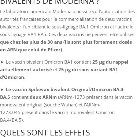
BIVALENTS DE MODERNA ?
Le laboratoire américain Moderna a aussi reçu l’autorisation des
autorités françaises pour la commercialisation de deux vaccins
bivalents : l’un ciblant le sous-lignage BA.1 Omicron et l’autre le
sous-lignage BA4-BA5. Ces deux vaccins ne peuvent être utilisés
que chez les plus de 30 ans (ils sont plus fortement dosés
en ARN que celui de Pfizer)
.
► Le vaccin bivalent Omicron BA1 contient
25 µg du rappel
actuellement autorisé
et
25 µg du sous-variant BA1
d’Omicron
.
►
Le vaccin Spikevax bivalent Original/Omicron BA.4-
BA.5
contient
deux ARNm
(ARNm-1273 présent dans le vaccin
monovalent original (souche Wuhan) et l’ARNm-
1273.045 présent dans le vaccin monovalent Omicron
BA.4/BA.5).
QUELS SONT LES EFFETS