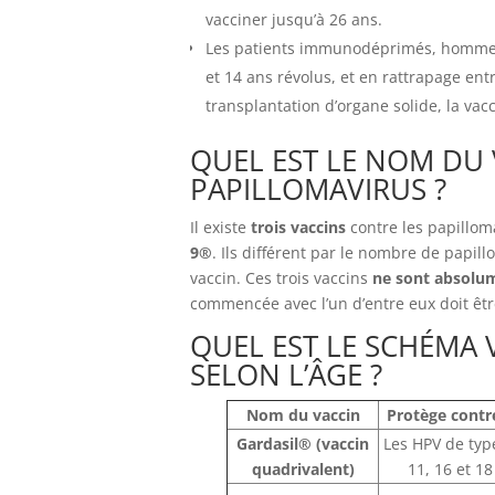
vacciner jusqu’à 26 ans.
Les patients immunodéprimés, hommes o
et 14 ans révolus, et en rattrapage ent
transplantation d’organe solide, la vacc
QUEL EST LE NOM DU 
PAPILLOMAVIRUS ?
Il existe
trois vaccins
contre les papillo
9®
. Ils différent par le nombre de papill
vaccin. Ces trois vaccins
ne sont absolu
commencée avec l’un d’entre eux doit êt
QUEL EST LE SCHÉMA 
SELON L’ÂGE ?
Nom du vaccin
Protège cont
Gardasil® (vaccin
Les HPV de typ
quadrivalent)
11, 16 et 18