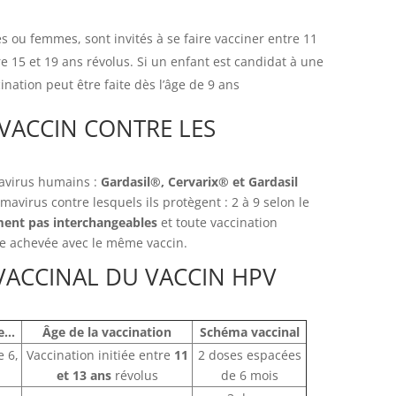
u femmes, sont invités à se faire vacciner entre 11
re 15 et 19 ans révolus. Si un enfant est candidat à une
ination peut être faite dès l’âge de 9 ans
VACCIN CONTRE LES
mavirus humains :
Gardasil®, Cervarix® et Gardasil
omavirus contre lesquels ils protègent : 2 à 9 selon le
ment pas interchangeables
et toute vaccination
re achevée avec le même vaccin.
VACCINAL DU VACCIN HPV
re…
Âge de la vaccination
Schéma vaccinal
e 6,
Vaccination initiée entre
11
2 doses espacées
et 13 ans
révolus
de 6 mois