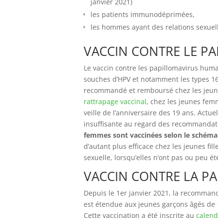
janvier 2021)
les patients immunodéprimées,
les hommes ayant des relations sexuell
VACCIN CONTRE LE P
Le vaccin contre les papillomavirus hum
souches d’HPV et notamment les types 16 
recommandé et remboursé chez les jeunes
rattrapage vaccinal
, chez les jeunes femm
veille de l’anniversaire des 19 ans. Actue
insuffisante au regard des recommandatio
femmes sont vaccinées selon le schém
d’autant plus efficace chez les jeunes fil
sexuelle, lorsqu’elles n’ont pas ou peu ét
VACCIN CONTRE LA P
Depuis le 1er janvier 2021, la recomman
est étendue aux jeunes garçons âgés de 11
Cette vaccination a été inscrite au
calend