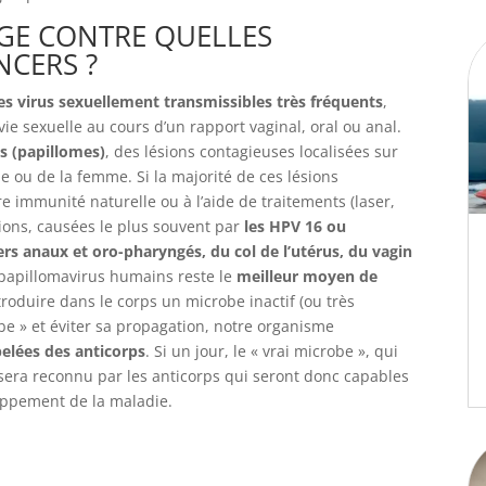
ÈGE CONTRE QUELLES
NCERS ?
es virus sexuellement transmissibles très fréquents
,
e sexuelle au cours d’un rapport vaginal, oral ou anal.
s (papillomes)
, des lésions contagieuses localisées sur
 ou de la femme. Si la majorité de ces lésions
 immunité naturelle ou à l’aide de traitements (laser,
ions, causées le plus souvent par
les HPV 16 ou
rs anaux et oro-pharyngés, du col de l’utérus, du vagin
s papillomavirus humains reste le
meilleur moyen de
ntroduire dans le corps un microbe inactif (ou très
robe » et éviter sa propagation, notre organisme
elées des anticorps
. Si un jour, le « vrai microbe », qui
il sera reconnu par les anticorps qui seront donc capables
loppement de la maladie.