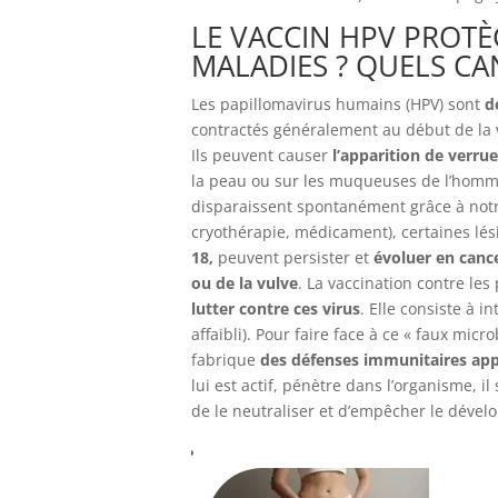
LE VACCIN HPV PROT
MALADIES ? QUELS CA
Les papillomavirus humains (HPV) sont
d
contractés généralement au début de la vi
Ils peuvent causer
l’apparition de verrue
la peau ou sur les muqueuses de l’homme
disparaissent spontanément grâce à notre
cryothérapie, médicament), certaines lés
18,
peuvent persister et
évoluer en cance
ou de la vulve
. La vaccination contre le
lutter contre ces virus
. Elle consiste à i
affaibli). Pour faire face à ce « faux mic
fabrique
des défenses immunitaires app
lui est actif, pénètre dans l’organisme, 
de le neutraliser et d’empêcher le déve