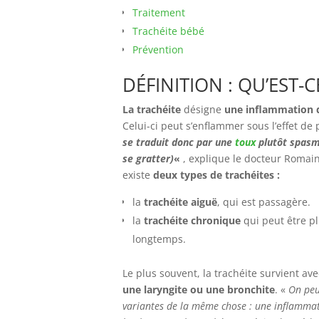
Traitement
Trachéite bébé
Prévention
DÉFINITION : QU’EST-
La trachéite
désigne
une inflammation 
Celui-ci peut s’enflammer sous l’effet de 
se traduit donc par une
toux
plutôt spasmo
se gratter)
«
, explique le docteur Romain
existe
deux types de trachéites :
la
trachéite aiguë
, qui est passagère.
la
trachéite chronique
qui peut être pl
longtemps.
Le plus souvent, la trachéite survient av
une laryngite ou une bronchite
. «
On peut
variantes de la même chose : une inflammatio