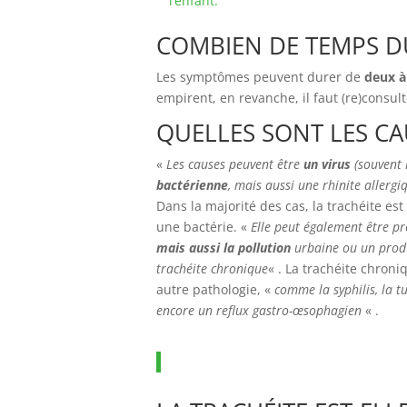
l’enfant.
COMBIEN DE TEMPS DU
Les symptômes peuvent durer de
deux à
empirent, en revanche, il faut (re)consult
QUELLES SONT LES CAU
«
Les causes peuvent être
un virus
(souvent 
bactérienne
, mais aussi une rhinite allerg
Dans la majorité des cas, la trachéite est
une bactérie. «
Elle peut également être 
mais aussi la pollution
urbaine ou un produit
trachéite chronique
« . La trachéite chron
autre pathologie, «
comme la syphilis, la 
encore un reflux gastro-œsophagien
« .