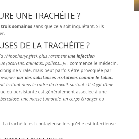
RE UNE TRACHÉITE ?
 trois semaines
sans que cela soit inquiétant. S’ils
er.
SES DE LA TRACHÉITE ?
la rhinopharyngite), plus rarement
une infection
ique (acariens, animaux, pollens…)
« , commence le médecin.
 d’origine virale, mais peut parfois être provoquée par
provoquée
par des substances irritatives comme le tabac,
 irritant dans le cadre du travail, surtout s’il s’agit d’une
ique ou persistante est généralement associée à une
tuberculose, une masse tumorale, un corps étranger ou
La trachéite est contagieuse lorsqu’elle est infectieuse.