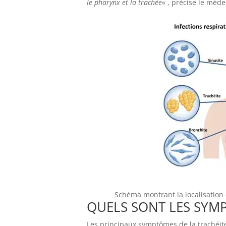
le pharynx et la trachée
« , précise le méde
Schéma montrant la localisation 
QUELS SONT LES SYMP
Les principaux symptômes de la trachéit