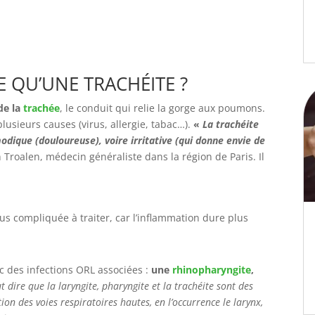
CE QU’UNE TRACHÉITE ?
de la
trachée
, le conduit qui relie la gorge aux poumons.
plusieurs causes (virus, allergie, tabac…).
«
La trachéite
dique (douloureuse), voire irritative (qui donne envie de
 Troalen, médecin généraliste dans la région de Paris. Il
us compliquée à traiter, car l’inflammation dure plus
ec des infections ORL associées :
une
rhinopharyngite
,
 dire que la laryngite, pharyngite et la trachéite sont des
n des voies respiratoires hautes, en l’occurrence le larynx,