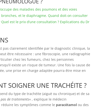
PNEUMOLOGUE ?
occupe des maladies des poumons et des voies
les bronches, et le diaphragme. Quand doit-on consulter
 Quel est le prix d’une consultation ? Explications du Dr
ENS
t pas clairement identifiée par le diagnostic clinique, la
eut être nécessaire : une fibroscopie, une radiographie
rticulier chez les fumeurs, chez les personnes
lorsqu’il existe un risque de tumeur. Une fois la cause de
fiée, une prise en charge adaptée pourra être mise en
T SOIGNER UNE TRACHÉITE ?
pend du type de trachéite (aiguë ou chronique) et de sa
a pas de traitements
« , explique le médecin
r réduire les symptômes comme le
paracétamol
ou des