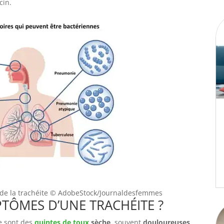
cin.
de la trachéite
© AdobeStock/Journaldesfemmes
TÔMES D’UNE TRACHÉITE ?
e sont des
quintes de toux
sèche
, souvent
douloureuses