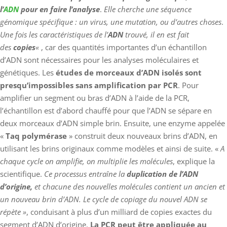
l’
ADN
pour en faire l’analyse
.
Elle cherche une séquence
génomique spécifique : un virus, une mutation, ou d’autres choses
.
Une fois les caractéristiques de l’
ADN
trouvé, il en est fait
des
copies
«
, car des quantités importantes d’un échantillon
d’ADN sont nécessaires pour les analyses moléculaires et
génétiques. Les
études de morceaux d’ADN isolés sont
presqu’impossibles sans amplification par PCR
. Pour
amplifier un segment ou bras d’ADN à l’aide de la PCR,
l’échantillon est d’abord chauffé pour que l’ADN se sépare en
deux morceaux d’ADN simple brin. Ensuite, une enzyme appelée
«
Taq polymérase
» construit deux nouveaux brins d’ADN, en
utilisant les brins originaux comme modèles et ainsi de suite. «
A
chaque cycle on amplifie, on multiplie les molécules
, explique la
scientifique.
Ce processus entraîne la
duplication de l’ADN
d’origine,
et chacune des nouvelles molécules contient un ancien et
un nouveau brin d’ADN. Le cycle de copiage du nouvel ADN se
répète »
, conduisant à plus d’un milliard de copies exactes du
segment d’ADN d’origine.
La PCR peut être appliquée au