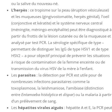
ou la salive du nouveau-né.
L’herpès
: ce tropisme sur la peau (éruption vésiculeuse)
et les muqueuses (gingivostomatite, herpès génital), l’oeil
(conjonctive et kératite) et le système nerveux central
(méningite, méningo-encéphalite) peut être diagnostiqué à
partir du frottis de la lésion cutanée ou de la muqueuse et
analysé par test PCR. La sérologie spécifique de type –
permettant de distinguer les IgG de type HSV1 et de type
HSV2 – a pour objectif principal de prévenir les situations
à risque de contamination de la femme enceinte ou de
transmission du virus HSV de la mère à l’enfant.
Les
parasites
: la détection par PCR est utile pour de
nombreuses infections parasitaires comme la
toxoplasmose, la leishmaniose, l’amibiase (distinction
entre
Entamoeba histolytica
et
dispar
) ou la malaria à partir
d’un prélèvement de sang.
Les
hépatites virales aiguës
: hépatite A et E, la PCR peut