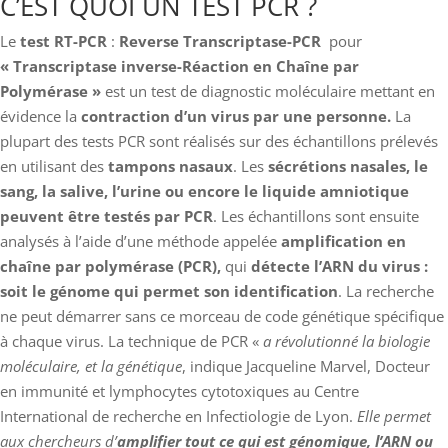
C’EST QUOI UN TEST PCR ?
Le
test RT-PCR
:
Reverse Transcriptase-PCR
pour
« Transcriptase inverse-Réaction en Chaîne par
Polymérase »
est un test de diagnostic moléculaire mettant en
évidence la
contraction d’un virus par une personne.
La
plupart des tests PCR sont réalisés sur des échantillons prélevés
en utilisant des
tampons nasaux
. Les
sécrétions nasales, le
sang, la salive, l’urine ou encore le liquide amniotique
peuvent être testés par PCR
. Les échantillons sont ensuite
analysés à l’aide d’une méthode appelée
amplification en
chaîne par polymérase (PCR),
qui
détecte l’ARN du virus :
soit le génome qui permet son identification
. La recherche
ne peut démarrer sans ce morceau de code génétique spécifique
à chaque virus. La technique de PCR «
a révolutionné la biologie
moléculaire, et la génétique
, indique Jacqueline Marvel, Docteur
en immunité et lymphocytes cytotoxiques au Centre
International de recherche en Infectiologie de Lyon.
Elle permet
aux chercheurs d’
amplifier tout ce qui est génomique, l’ARN ou