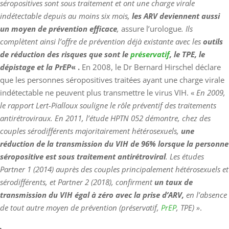
séropositives sont sous traitement et ont une charge virale
indétectable depuis au moins six mois,
les ARV deviennent aussi
un moyen de prévention efficace
,
assure l’urologue
. Ils
complètent ainsi l’offre de prévention déjà existante avec les
outils
de réduction des risques que sont le
préservatif
, le TPE, le
dépistage et la PrEP
« .
En 2008, le Dr Bernard Hirschel déclare
que les personnes séropositives traitées ayant une charge virale
indétectable ne peuvent plus transmettre le virus VIH. «
En 2009,
le rapport Lert-Pialloux souligne le rôle préventif des traitements
antirétroviraux. En 2011, l’étude HPTN 052 démontre, chez des
couples sérodifférents majoritairement hétérosexuels,
une
réduction de la transmission du VIH de 96% lorsque la personne
séropositive est sous traitement antirétroviral
. Les études
Partner 1 (2014) auprès des couples principalement hétérosexuels et
sérodifférents, et Partner 2 (2018), confirment
un taux de
transmission du VIH égal à zéro avec la prise d’ARV,
en l’absence
de tout autre moyen de prévention (préservatif,
PrEP
, TPE) »
.