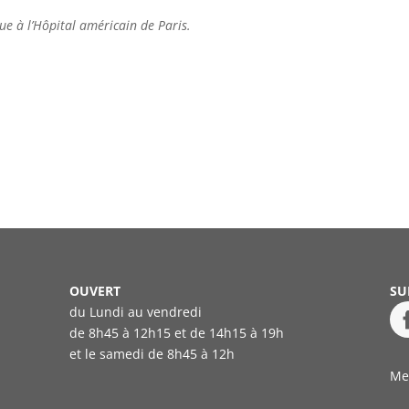
ue à l’Hôpital américain de Paris.
OUVERT
SU
du Lundi au vendredi
de 8h45 à 12h15 et de 14h15 à 19h
et le samedi
de 8h45 à 12h
Me