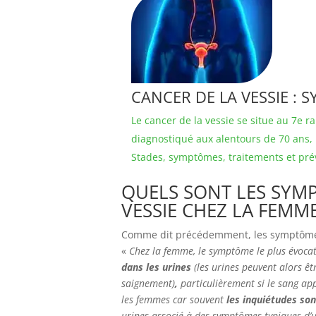
CANCER DE LA VESSIE : 
Le cancer de la vessie se situe au 7e 
diagnostiqué aux alentours de 70 ans
Stades, symptômes, traitements et prév
QUELS SONT LES SYM
VESSIE CHEZ LA FEMME
Comme dit précédemment, les symptômes
«
Chez la femme, le symptôme le plus évocat
dans les urines
(les urines peuvent alors êt
saignement)
,
particulièrement si le sang ap
les femmes car souvent
les inquiétudes so
urines associé à des symptômes typiques d’un