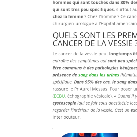
hommes qui sont touchés dans 80% des
qui sont très peu spécifiques
, surtout a
chez la femme
? Chez l’homme ? Ce cance
chirurgien-urologue à l’Hôpital américain
QUELS SONT LES PRE
CANCER DE LA VESSIE 
Le cancer de la vessie peut
longtemps ê
entraîne des symptômes qui
sont peu spéci
être communs à des pathologies bénigne
présence de
sang dans les urines
(hématuri
spécifique.
Dans 95% des cas, le sang dans 
rassure le Pr Aurel Messas. Pour poser 
(
ECBU
, échographie vésicale). «
Quand il y
cystoscopie
(qui se fait sous anesthésie loca
regarder l’intérieur de la vessie. C’est un
exa
interlocuteur.