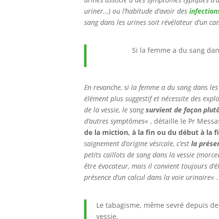
uriner…) ou l’habitude d’avoir des
infection
sang dans les urines soit révélateur d’un can
Si la femme a du sang dans
En revanche, si la femme a du sang dans les u
élément plus suggestif et nécessite des expl
de la vessie, le sang
survient de façon plut
d’autres symptômes
« , détaille le Pr Messa
de la miction, à la fin ou du début à la f
saignement d’origine vésicale, c’est
la présen
petits caillots de sang dans la vessie (morc
être évocateur, mais il convient toujours d’él
présence d’un calcul dans la voie urinaire
« 
Le tabagisme, même sevré depuis des 
vessie.