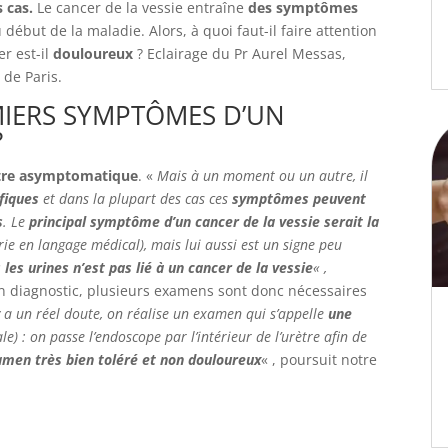
 cas.
Le cancer de la vessie entraîne
des symptômes
u début de la maladie. Alors, à quoi faut-il faire attention
r est-il
douloureux
? Eclairage du Pr Aurel Messas,
 de Paris.
MIERS SYMPTÔMES D’UN
?
tre asymptomatique
. «
Mais à un moment ou un autre, il
fiques
et dans la plupart des cas ces
symptômes peuvent
s
. Le
principal symptôme d’un cancer de la vessie serait la
e en langage médical), mais lui aussi est un signe peu
les urines n’est pas lié à un cancer de la vessie
« ,
un diagnostic, plusieurs examens sont donc nécessaires
 a un réel doute, on réalise un examen qui s’appelle
une
le) : on passe l’endoscope par l’intérieur de l’urètre afin de
men très bien toléré et non douloureux
« , poursuit notre