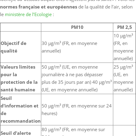
normes française et européennes
de la qualité de l’air, selon
le
ministère de l’Ecologie
:
PM10
PM 2,5
10 µg/m³
Objectif de
30 µg/m³ (FR, en moyenne
(FR, en
qualité
annuelle)
moyenne
annuelle)
Valeurs limites
50 µg/m³ (UE, en moyenne
25 µg/m³
pour la
journalière à ne pas dépasser
(UE, en
protection de la
plus de 35 jours par an) 40 µg/m³
moyenne
santé humaine
(UE, en moyenne annuelle)
annuelle)
Seuil
d’information et
50 µg/m³ (FR, en moyenne sur 24
de
heures)
recommandation
80 µg/m³ (FR, en moyenne sur
Seuil d’alerte