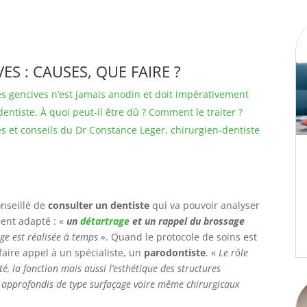
S : CAUSES, QUE FAIRE ?
des gencives n’est jamais anodin et doit impérativement
 dentiste. À quoi peut-il être dû ? Comment le traiter ?
es et conseils du Dr Constance Leger, chirurgien-dentiste
onseillé de
consulter un dentiste
qui va pouvoir analyser
ment adapté : «
un
détartrage
et un rappel du brossage
rge est réalisée à temps »
. Quand le protocole de soins est
 faire appel à un spécialiste, un
parodontiste
. «
Le rôle
é, la fonction mais aussi l’esthétique des structures
s approfondis de type surfaçage voire même chirurgicaux
.