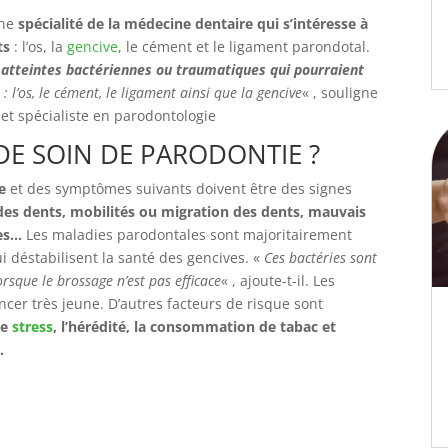
une
spécialité de la médecine dentaire qui s’intéresse à
ts
: l’os, la
gencive
, le cément et le ligament parondotal.
 atteintes bactériennes ou traumatiques qui pourraient
: l’os, le cément, le ligament ainsi que la gencive
« , souligne
et spécialiste en parodontologie
 DE SOIN DE PARODONTIE ?
e
et des symptômes suivants doivent être des signes
s dents, mobilités ou migration des dents, mauvais
res…
Les maladies parodontales sont majoritairement
 déstabilisent la santé des gencives. «
Ces bactéries sont
orsque le brossage n’est pas efficace
« , ajoute-t-il. Les
r très jeune. D’autres facteurs de risque sont
le
stress
, l’hérédité, la consommation de tabac et
.