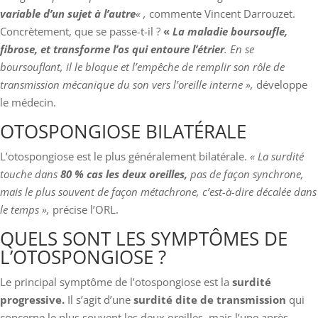
variable d’un sujet à l’autre
« ,
commente Vincent Darrouzet.
Concrètement, que se passe-t-il ?
«
La maladie boursoufle,
fibrose, et transforme l’os qui entoure l’étrier
. En se
boursouflant, il le bloque et l’empêche de remplir son rôle de
transmission mécanique du son vers l’oreille interne »,
développe
le médecin.
OTOSPONGIOSE BILATÉRALE
L’otospongiose est le plus généralement bilatérale.
« La surdité
touche dans
80 % cas les deux oreilles,
pas de façon synchrone,
mais le plus souvent de façon métachrone, c’est-à-dire décalée dans
le temps »,
précise l’ORL.
QUELS SONT LES SYMPTÔMES DE
L’OTOSPONGIOSE ?
Le principal symptôme de l’otospongiose est la
surdité
progressive.
Il s’agit d’une
surdité dite de transmission
qui
concerne le plus souvent les deux oreilles, mais l’une après