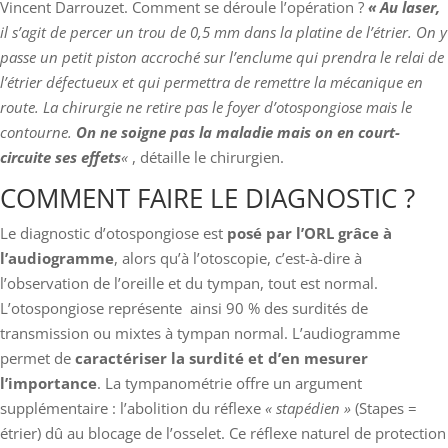
Vincent Darrouzet. Comment se déroule l’opération ?
« Au laser,
il s’agit de percer un trou de 0,5 mm dans la platine de l’étrier. On y
passe un petit piston accroché sur l’enclume qui prendra le relai de
l’étrier défectueux et qui permettra de remettre la mécanique en
route. La chirurgie ne retire pas le foyer d’otospongiose mais le
contourne.
On ne soigne pas la maladie mais on en court-
circuite ses effets
«
, détaille le chirurgien.
COMMENT FAIRE LE DIAGNOSTIC ?
Le diagnostic d’otospongiose est
posé par l’ORL grâce à
l’audiogramme
, alors qu’à l’otoscopie, c’est-à-dire à
l’observation de l’oreille et du tympan, tout est normal.
L’otospongiose représente ainsi 90 % des surdités de
transmission ou mixtes à tympan normal. L’audiogramme
permet de
caractériser la surdité et d’en mesurer
l’importance
. La tympanométrie offre un argument
supplémentaire : l’abolition du réflexe
« stapédien »
(Stapes =
étrier) dû au blocage de l’osselet. Ce réflexe naturel de protection