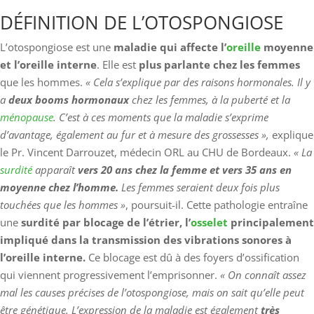
DÉFINITION DE L’OTOSPONGIOSE
L’otospongiose est une
maladie qui affecte l’
oreille
moyenne
et l’oreille interne
. Elle est
plus parlante chez les femmes
que les hommes.
« Cela s’explique par des raisons hormonales. Il y
a
deux booms hormonaux
chez les femmes, à la puberté et la
ménopause
. C’est à ces moments que la maladie s’exprime
d’avantage, également au fur et à mesure des grossesses »,
explique
le Pr. Vincent Darrouzet, médecin ORL au CHU de Bordeaux.
« La
surdité
apparaît
vers 20 ans chez la femme et vers 35 ans
en
moyenne chez l’homme.
Les femmes seraient deux fois plus
touchées que les hommes »
, poursuit-il. Cette pathologie entraîne
une
surdité par blocage de l’étrier, l’
osselet
principalement
impliqué dans la transmission des vibrations sonores à
l’oreille interne.
Ce blocage est dû à des foyers d’ossification
qui viennent progressivement l’emprisonner.
« On connaît assez
mal les causes précises de l’otospongiose, mais on sait qu’elle peut
être génétique. L’expression de la maladie est également
très