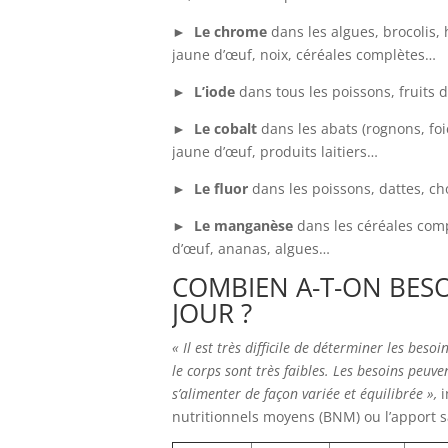
►
Le chrome
dans les algues, brocolis, 
jaune d’œuf, noix, céréales complètes…
►
L’iode
dans tous les poissons, fruits
► Le cobalt
dans les abats (rognons, foi
jaune d’œuf, produits laitiers…
► Le fluor
dans les poissons, dattes, c
► Le manganèse
dans les céréales comp
d’œuf, ananas, algues…
COMBIEN A-T-ON BESO
JOUR ?
« Il est très difficile de déterminer les bes
le corps sont très faibles. Les besoins peuven
s’alimenter de façon variée et équilibrée »,
i
nutritionnels moyens (BNM) ou l’apport sa