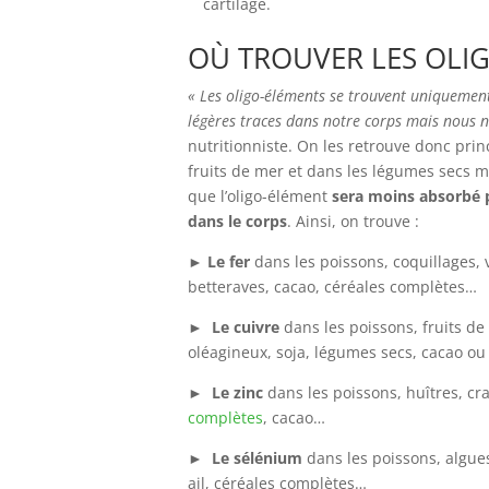
cartilage.
OÙ TROUVER LES OLIG
« Les oligo-éléments se trouvent uniquement
légères traces dans notre corps mais nous 
nutritionniste. On les retrouve donc prin
fruits de mer et dans les légumes secs ma
que l’oligo-élément
sera moins absorbé p
dans le corps
. Ainsi, on trouve :
►
Le fer
dans les poissons, coquillages, v
betteraves, cacao, céréales complètes…
►
Le cuivre
dans les poissons, fruits de m
oléagineux, soja, légumes secs, cacao ou
►
Le zinc
dans les poissons, huîtres, cr
complètes
, cacao…
►
Le sélénium
dans les poissons, algues
ail, céréales complètes…