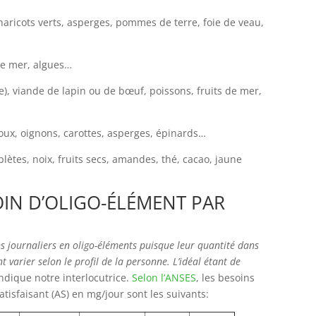
haricots verts, asperges, pommes de terre, foie de veau,
 de mer, algues…
e), viande de lapin ou de bœuf, poissons, fruits de mer,
houx, oignons, carottes, asperges, épinards…
lètes, noix, fruits secs, amandes, thé, cacao, jaune
IN D’OLIGO-ÉLÉMENT PAR
oins journaliers en oligo-éléments puisque leur quantité dans
t varier selon le profil de la personne. L’idéal étant de
ndique notre interlocutrice.
Selon l’ANSES
, les besoins
tisfaisant (AS) en mg/jour sont les suivants: