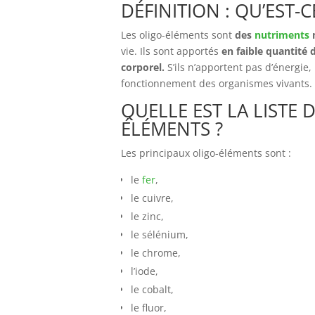
DÉFINITION : QU’EST-
Les oligo-éléments sont
des
nutriments
m
vie. Ils sont apportés
en faible quantité 
corporel.
S’ils n’apportent pas d’énergie
fonctionnement des organismes vivants.
QUELLE EST LA LISTE 
ÉLÉMENTS ?
Les principaux oligo-éléments sont :
le
fer
,
le cuivre,
le zinc,
le sélénium,
le chrome,
l’iode,
le cobalt,
le fluor,