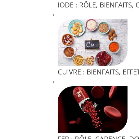
IODE : RÔLE, BIENFAITS,
CUIVRE : BIENFAITS, EF
FER : RÔLE, CARENCE, D