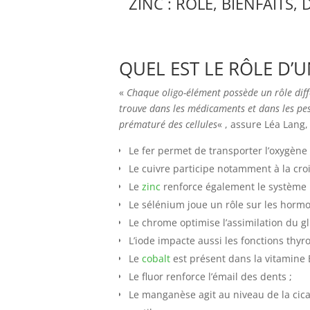
ZINC : RÔLE, BIENFAITS,
QUEL EST LE RÔLE D’
«
Chaque oligo-élément possède un rôle diffé
trouve dans les médicaments et dans les pest
prématuré des cellules
« , assure Léa Lang,
Le fer permet de transporter l’oxygène 
Le cuivre participe notamment à la cro
Le
zinc
renforce également le système 
Le sélénium joue un rôle sur les hormo
Le chrome optimise l’assimilation du gl
L’iode impacte aussi les fonctions thyr
Le
cobalt
est présent dans la vitamine 
Le fluor renforce l’émail des dents ;
Le manganèse agit au niveau de la cica