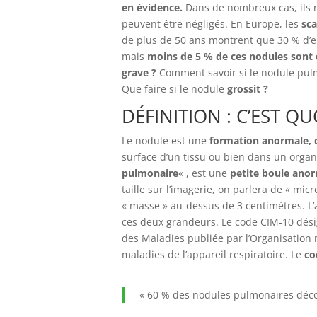
en évidence.
Dans de nombreux cas, ils
peuvent être négligés. En Europe, les
sca
de plus de 50 ans montrent que 30 % d’en
mais
moins de 5 % de ces nodules sont 
grave ?
Comment savoir si le nodule pul
Que faire si le nodule
grossit ?
DÉFINITION : C’EST 
Le nodule est une
formation anormale, 
surface d’un tissu ou bien dans un orga
pulmonaire
« , est une
petite boule ano
taille sur l’imagerie, on parlera de « micr
« masse » au-dessus de 3 centimètres. L’a
ces deux grandeurs. Le code CIM-10 désign
des Maladies publiée par l’Organisation 
maladies de l’appareil respiratoire. Le
co
« 60 % des nodules pulmonaires déc