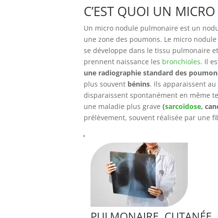
C’EST QUOI UN MICR
Un micro nodule pulmonaire est un nod
une zone des poumons. Le micro nodule 
se développe dans le tissu pulmonaire e
prennent naissance les
bronchioles
. Il 
une radiographie standard des poumon
plus souvent
bénins
. Ils apparaissent au
disparaissent spontanément en même tem
une maladie plus grave
(
sarcoïdose
, can
prélèvement, souvent réalisée par une f
PULMONAIRE, CUTANÉE, 