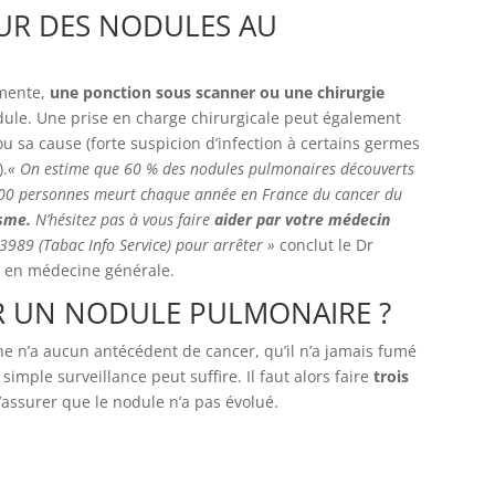
UR DES NODULES AU
gmente,
une ponction sous scanner ou une chirurgie
ule. Une prise en charge chirurgicale peut également
ou sa cause (forte suspicion d’infection à certains germes
).
« On estime que 60 % des nodules pulmonaires découverts
000 personnes meurt chaque année en France du cancer du
sme.
N’hésitez pas à vous faire
aider par votre médecin
3989 (Tabac Info Service) pour arrêter »
conclut le Dr
e en médecine générale.
R UN NODULE PULMONAIRE ?
ne n’a aucun antécédent de cancer, qu’il n’a jamais fumé
mple surveillance peut suffire. Il faut alors faire
trois
’assurer que le nodule n’a pas évolué.