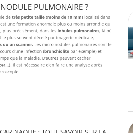
O NODULE PULMONAIRE ?
ule de
très petite taille (moins de 10 mm)
localisé dans
est une formation anormale plus ou moins arrondie qui
t, plus précisément, dans les
lobules pulmonaires,
là où
est le plus souvent décelé par imagerie médicale,
s ou un scanner.
Les micro nodules pulmonaires sont le
 cours d’une infection (
bronchiolite
par exemple) et
ps que la maladie. D’autres peuvent cacher
cer…).
Il est nécessaire d’en faire une analyse après
ibroscopie.
CARDIAQUE : TOUT SAVOIR SUR LA