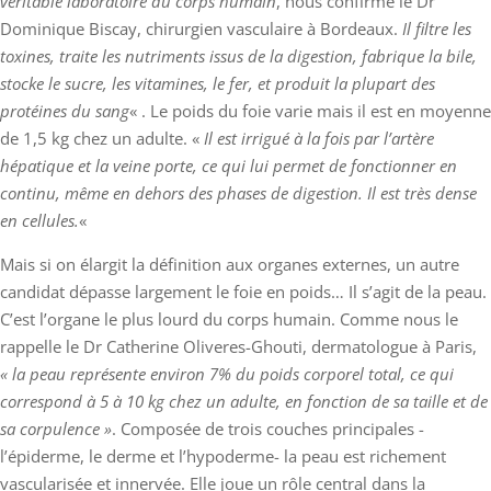
véritable laboratoire du corps humain
, nous confirme le Dr
Dominique Biscay, chirurgien vasculaire à Bordeaux.
Il filtre les
toxines, traite les nutriments issus de la digestion, fabrique la bile,
stocke le sucre, les vitamines, le fer, et produit la plupart des
protéines du sang
« . Le poids du foie varie mais il est en moyenne
de 1,5 kg chez un adulte. «
Il est irrigué à la fois par l’artère
hépatique et la veine porte, ce qui lui permet de fonctionner en
continu, même en dehors des phases de digestion. Il est très dense
en cellules.
«
Mais si on élargit la définition aux organes externes, un autre
candidat dépasse largement le foie en poids… Il s’agit de la peau.
C’est l’organe le plus lourd du corps humain. Comme nous le
rappelle le Dr Catherine Oliveres-Ghouti, dermatologue à Paris,
« la peau représente environ 7% du poids corporel total, ce qui
correspond à 5 à 10 kg chez un adulte, en fonction de sa taille et de
sa corpulence »
. Composée de trois couches principales -
l’épiderme, le derme et l’hypoderme- la peau est richement
vascularisée et innervée. Elle joue un rôle central dans la