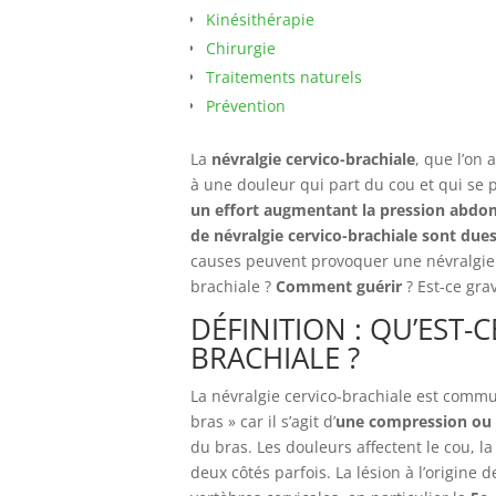
Kinésithérapie
Chirurgie
Traitements naturels
Prévention
La
névralgie cervico-brachiale
, que l’o
à une douleur qui part du cou et qui se 
un effort augmentant la pression abdo
de névralgie cervico-brachiale sont due
causes peuvent provoquer une névralgie
brachiale ?
Comment guérir
? Est-ce gra
DÉFINITION : QU’EST-
BRACHIALE ?
La névralgie cervico-brachiale est com
bras » car il s’agit d’
une compression ou d
du bras. Les douleurs affectent le cou, la 
deux côtés parfois. La lésion à l’origine 