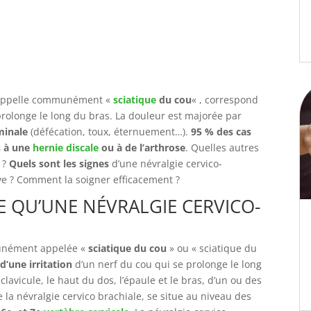
n appelle communément «
sciatique
du cou
« , correspond
prolonge le long du bras. La douleur est majorée par
minale
(défécation, toux, éternuement…).
95 % des cas
s à une
hernie discale
ou à de l’arthrose
. Quelles autres
 ?
Quels sont les signes
d’une névralgie cervico-
ve ? Comment la soigner efficacement ?
CE QU’UNE NÉVRALGIE CERVICO-
munément appelée «
sciatique du cou
» ou « sciatique du
’une irritation
d’un nerf du cou qui se prolonge le long
clavicule, le haut du dos, l’épaule et le bras, d’un ou des
de la névralgie cervico brachiale, se situe au niveau des