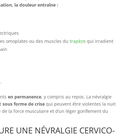
sation, la douleur entraîne :
ectriques
des omoplates ou des muscles du
trapèze
qui irradient
main
.
ents
en permanence
, y compris au repos. La névralgie
nt
sous forme de crise
qui peuvent être violentes la nuit
 de la force musculaire et d’un léger gonflement du
URE UNE NÉVRALGIE CERVICO-