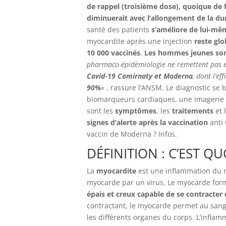
de rappel (troisième dose), quoique de
diminuerait avec l’allongement de la du
santé des patients
s’améliore de lui-mê
myocardite après une injection
reste glo
10 000 vaccinés
.
Les hommes jeunes sont
pharmaco-épidémiologie ne remettent pas 
Covid-19 Comirnaty et Moderna
, dont l’ef
90%
«
, rassure l’ANSM. Le diagnostic se 
biomarqueurs cardiaques, une imagerie 
sont les
symptômes
, les
traitements
et 
signes d’alerte après la vaccination
anti 
vaccin de Moderna ? Infos.
DÉFINITION : C’EST Q
La
myocardite
est une inflammation du m
myocarde par un virus. Le myocarde form
épais et creux capable de se contracter
contractant, le myocarde permet au sang 
les différents organes du corps. L’infl