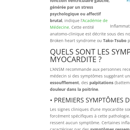
fonction ventriculaire gauche,
générée par un stress
psychologique ou affectif
brutal
, indique l’
Académie de
Inflammat
Médecine
. Cette entité
anatomo-clinique est décrite sous des no
Broken heart syndrome ou
Tako-Tsubo
p
QUELS SONT LES SYMP
MYOCARDITE ?
L’ANSM recommande aux personnes recev
médecin si des symptômes suggérant un
essoufflement
, des
palpitations
(batteme
douleur dans la poitrine
.
• PREMIERS SYMPTÔMES 
Les signes cliniques d’une myocardite son
forcément spécifiques à cette pathologie
ressent aucun symptôme. Certaines inf
caractériser par des
symptômes ressembl