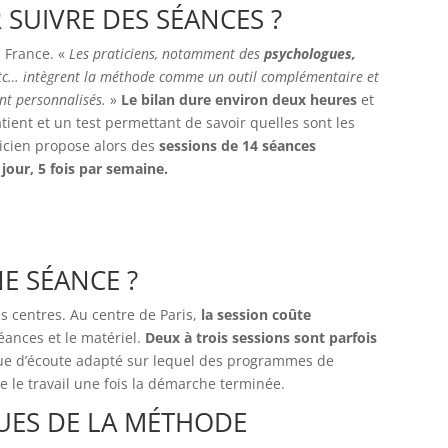
SUIVRE DES SÉANCES ?
n France. «
Les praticiens, notamment des
psychologues,
c… intègrent la méthode comme un outil complémentaire et
t personnalisés.
»
Le bilan dure environ deux heures
et
ient et un test permettant de savoir quelles sont les
ticien propose alors des
sessions de 14 séances
jour, 5 fois par semaine.
NE SÉANCE ?
es centres. Au centre de Paris,
la session coûte
ances et le matériel.
Deux à trois sessions sont parfois
ue d’écoute adapté sur lequel des programmes de
ve le travail une fois la démarche terminée.
QUES DE LA MÉTHODE