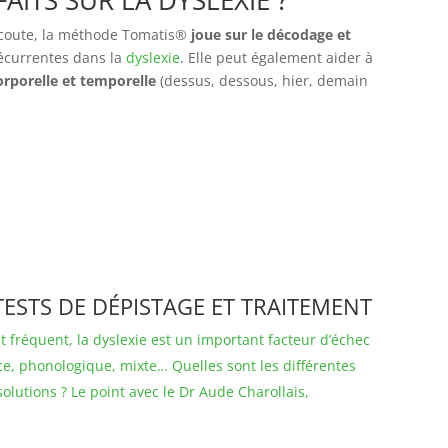
AITS SUR LA DYSLEXIE ?
écoute, la méthode Tomatis®
joue sur le décodage et
écurrentes dans la
dyslexie
. Elle peut également aider à
orporelle et temporelle
(dessus, dessous, hier, demain
.
TESTS DE DÉPISTAGE ET TRAITEMENT
t fréquent, la dyslexie est un important facteur d’échec
ce, phonologique, mixte… Quelles sont les différentes
solutions ? Le point avec le Dr Aude Charollais,