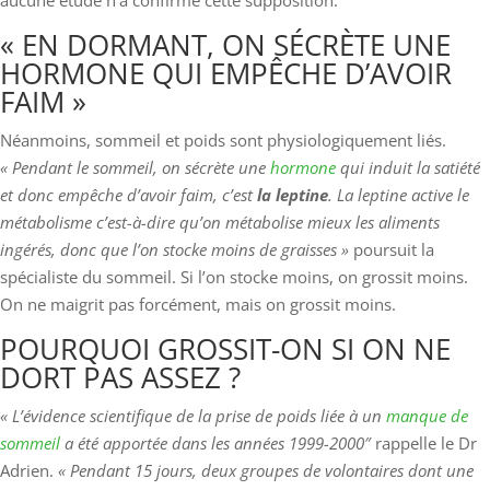
aucune étude n’a confirmé cette supposition.
« EN DORMANT, ON SÉCRÈTE UNE
HORMONE QUI EMPÊCHE D’AVOIR
FAIM »
Néanmoins, sommeil et poids sont physiologiquement liés.
« Pendant le sommeil, on sécrète une
hormone
qui induit la satiété
et donc empêche d’avoir faim, c’est
la leptine
. La leptine active le
métabolisme c’est-à-dire qu’on métabolise mieux les aliments
ingérés, donc que l’on stocke moins de graisses »
poursuit la
spécialiste du sommeil. Si l’on stocke moins, on grossit moins.
On ne maigrit pas forcément, mais on grossit moins.
POURQUOI GROSSIT-ON SI ON NE
DORT PAS ASSEZ ?
« L’évidence scientifique de la prise de poids liée à un
manque de
sommeil
a été apportée dans les années 1999-2000″
rappelle le Dr
Adrien.
« Pendant 15 jours, deux groupes de volontaires dont une