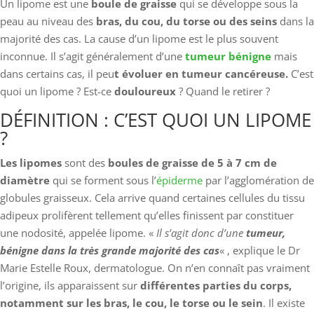
Un lipome est une
boule de graisse
qui se développe sous la
peau au niveau des
bras, du cou, du torse ou des seins
dans la
majorité des cas. La cause d’un lipome est le plus souvent
inconnue. Il s’agit généralement d’une
tumeur bénigne
mais
dans certains cas, il peu
t évoluer en tumeur cancéreuse.
C’est
quoi un lipome ? Est-ce
douloureux
? Quand le retirer ?
DÉFINITION : C’EST QUOI UN LIPOME
?
Les lipomes
sont des
boules de graisse de 5 à 7 cm de
diamètre
qui se forment sous l’
épiderme
par l’agglomération de
globules graisseux. Cela arrive quand certaines cellules du tissu
adipeux prolifèrent tellement qu’elles finissent par constituer
une nodosité, appelée lipome. «
Il s’agit donc d’une
tumeur,
bénigne dans la très grande majorité des cas
« , explique le Dr
Marie Estelle Roux, dermatologue. On n’en connaît pas vraiment
l’origine, ils apparaissent sur
différentes parties du corps,
notamment sur les bras, le cou, le torse ou le sein
. Il existe