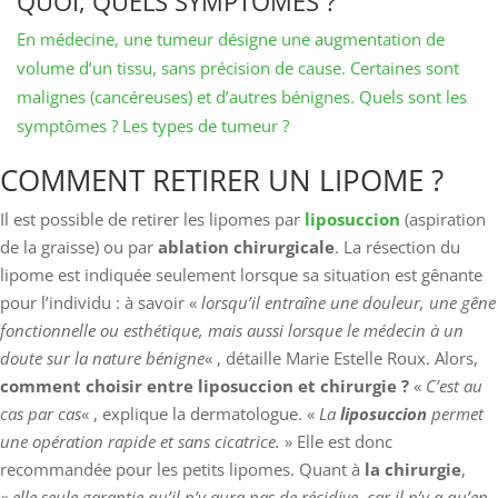
QUOI, QUELS SYMPTÔMES ?
En médecine, une tumeur désigne une augmentation de
volume d’un tissu, sans précision de cause. Certaines sont
malignes (cancéreuses) et d’autres bénignes. Quels sont les
symptômes ? Les types de tumeur ?
COMMENT RETIRER UN LIPOME ?
Il est possible de retirer les lipomes par
liposuccion
(aspiration
de la graisse) ou par
ablation chirurgicale
. La résection du
lipome est indiquée seulement lorsque sa situation est gênante
pour l’individu : à savoir «
lorsqu’il entraîne une douleur, une gêne
fonctionnelle ou esthétique, mais aussi lorsque le médecin à un
doute sur la nature bénigne
« , détaille Marie Estelle Roux. Alors,
comment choisir entre liposuccion et chirurgie ?
«
C’est au
cas par cas
« , explique la dermatologue. «
La
liposuccion
permet
une opération rapide et sans cicatrice.
» Elle est donc
recommandée pour les petits lipomes. Quant à
la chirurgie
,
«
elle seule garantie qu’il n’y aura pas de récidive, car il n’y a qu’en