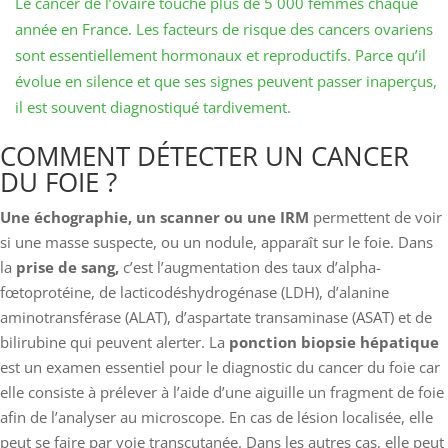
Le cancer de l’ovaire touche plus de 5 000 femmes chaque
année en France. Les facteurs de risque des cancers ovariens
sont essentiellement hormonaux et reproductifs. Parce qu’il
évolue en silence et que ses signes peuvent passer inaperçus,
il est souvent diagnostiqué tardivement.
​​​​​​COMMENT DÉTECTER UN CANCER
DU FOIE ?
Une échographie, un scanner ou une IRM
permettent de voir
si une masse suspecte, ou un nodule, apparaît sur le foie. Dans
la
prise de sang,
c’est l’augmentation des taux d’alpha-
fœtoprotéine, de lacticodéshydrogénase (LDH), d’alanine
aminotransférase (ALAT), d’aspartate transaminase (ASAT) et de
bilirubine qui peuvent alerter. La
ponction biopsie hépatique
est un examen essentiel pour le diagnostic du cancer du foie car
elle consiste à prélever à l’aide d’une aiguille un fragment de foie
afin de l’analyser au microscope. En cas de lésion localisée, elle
peut se faire par voie transcutanée. Dans les autres cas, elle peut