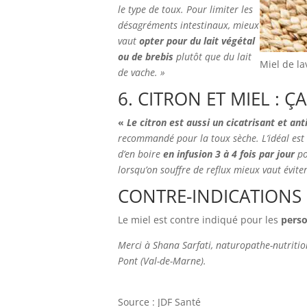
le type de toux. Pour limiter les
désagréments intestinaux, mieux
vaut
opter pour du lait végétal
ou de brebis
plutôt que du lait
Miel de l
de vache. »
6. CITRON ET MIEL : 
«
Le citron est aussi un cicatrisant et an
recommandé pour la toux sèche. L’idéal est 
d’en boire
en infusion 3 à 4 fois par jour
po
lorsqu’on souffre de reflux mieux vaut éviter 
CONTRE-INDICATIONS
Le miel est contre indiqué pour les
perso
Merci à Shana Sarfati, naturopathe-nutritio
Pont (Val-de-Marne).
Source : JDF Santé