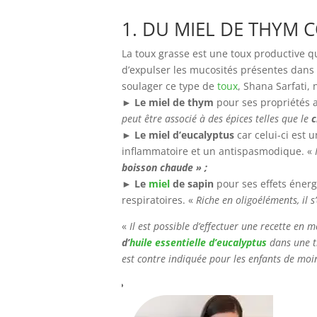
1. DU MIEL DE THYM 
La toux grasse est une toux productive q
d’expulser les mucosités présentes dans l
soulager ce type de
toux
, Shana Sarfati, 
►
Le miel de thym
pour ses propriétés a
peut être associé à des épices telles que le
c
►
Le miel d’eucalyptus
car celui-ci est 
inflammatoire et un antispasmodique. «
boisson chaude » ;
►
Le
miel
de sapin
pour ses effets énerg
respiratoires. «
Riche en oligoéléments, il s
«
Il est possible d’effectuer une recette en
d’
huile essentielle d’eucalyptus
dans une ti
est contre indiquée pour les enfants de moi