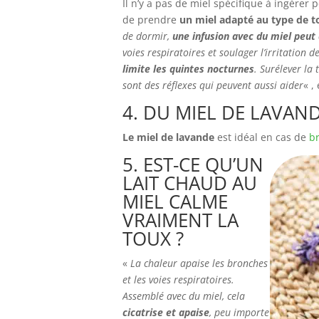
Il n’y a pas de miel spécifique à ingérer
de prendre
un miel adapté au type de to
de dormir,
une infusion avec du miel peut 
voies respiratoires et soulager l’irritation d
limite les quintes nocturnes
. Surélever la
sont des réflexes qui peuvent aussi aider
« ,
4. DU MIEL DE LAVAN
Le miel de lavande
est idéal en cas de
b
5. EST-CE QU’UN
LAIT CHAUD AU
MIEL CALME
VRAIMENT LA
TOUX ?
«
La chaleur apaise les bronches
et les voies respiratoires.
Assemblé avec du miel, cela
cicatrise et apaise
, peu importe