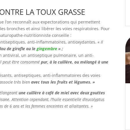
CONTRE LA TOUX GRASSE
ue l’on reconnaît aux expectorations qui permettent
es bronches et ainsi libérer les voies respiratoires. Pour
naturopathe-nutritionniste conseille :
ntiseptiques, anti-inflammatoires, antioxydantes. «
Il
lou de girofle ou le
gingembre
» ;
un antiviral, un antiseptique pulmonaire, un anti-
Il peut être consommé
pur, à la cuillère, ou mélangé à une
isants, antiseptiques, anti-inflammatoires des voies
’associe très bien
avec tous les fruits et légumes. »
 mélangeant
une cuillère à café de miel avec deux gouttes
sane. Attention cependant, l’huile essentielle d’eucalyptus
ns de 6 ans et les femmes enceintes et allaitantes. »