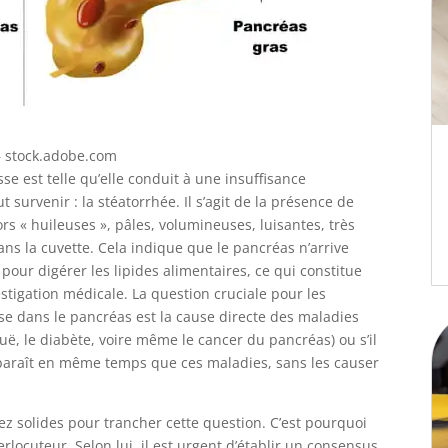
 stock.adobe.com
se est telle qu’elle conduit à une insuffisance
urvenir : la stéatorrhée. Il s’agit de la présence de
lors « huileuses », pâles, volumineuses, luisantes, très
ns la cuvette. Cela indique que le pancréas n’arrive
our digérer les lipides alimentaires, ce qui constitue
stigation médicale. La question cruciale pour les
sse dans le pancréas est la cause directe des maladies
ë, le diabète, voire même le cancer du pancréas) ou s’il
paraît en même temps que ces maladies, sans les causer
ez solides pour trancher cette question. C’est pourquoi
erlocuteur. Selon lui, il est urgent d’établir un consensus