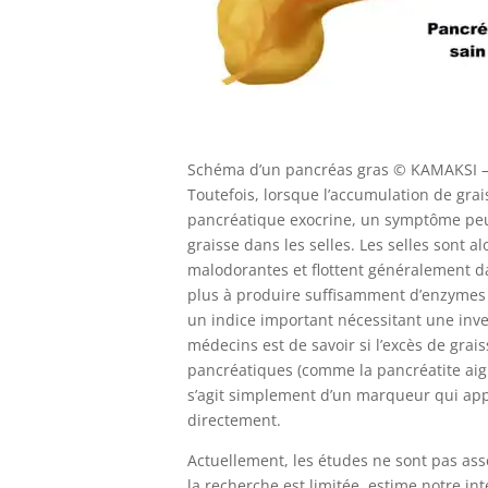
Schéma d’un pancréas gras
© KAMAKSI –
Toutefois, lorsque l’accumulation de grais
pancréatique exocrine, un symptôme peut s
graisse dans les selles. Les selles sont a
malodorantes et flottent généralement da
plus à produire suffisamment d’enzymes p
un indice important nécessitant une inve
médecins est de savoir si l’excès de grai
pancréatiques (comme la pancréatite aigu
s’agit simplement d’un marqueur qui ap
directement.
Actuellement, les études ne sont pas ass
la recherche est limitée, estime notre int