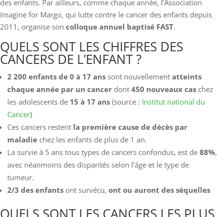
des enfants. Par ailleurs, comme chaque année, l’Association
Imagine for Margo, qui lutte contre le cancer des enfants depuis
2011, organise son
colloque annuel baptisé FAST
.
QUELS SONT LES CHIFFRES DES
CANCERS DE L’ENFANT ?
2 200
enfants
de 0 à 17 ans
sont nouvellement
atteints
chaque année par un cancer
dont
450
nouveaux cas
chez
les adolescents de
15 à 17 ans
(source :
Institut national du
Cancer
)
Ces cancers restent
la première cause de décès par
maladie
chez les enfants de plus de 1 an.
La survie à 5 ans tous types de cancers confondus, est de
88%
,
avec néanmoins des disparités selon l’âge et le type de
tumeur.
2/3
des enfants
ont survécu,
ont ou auront des séquelles
QUELS SONT LES CANCERS LES PLUS