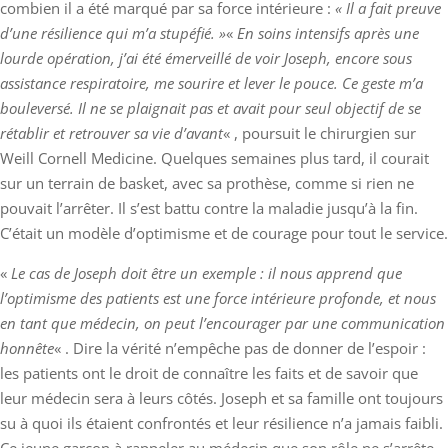
combien il a été marqué par sa force intérieure :
« Il a fait preuve
d’une résilience qui m’a stupéfié. »
«
En soins intensifs après une
lourde opération, j’ai été émerveillé de voir Joseph, encore sous
assistance respiratoire, me sourire et lever le pouce. Ce geste m’a
bouleversé. Il ne se plaignait pas et avait pour seul objectif de se
rétablir et retrouver sa vie d’avant
« , poursuit le chirurgien sur
Weill Cornell Medicine. Quelques semaines plus tard, il courait
sur un terrain de basket, avec sa prothèse, comme si rien ne
pouvait l’arrêter. Il s’est battu contre la maladie jusqu’à la fin.
C’était un modèle d’optimisme et de courage pour tout le service.
«
Le cas de Joseph doit être un exemple : il nous apprend que
l’optimisme des patients est une force intérieure profonde, et nous
en tant que médecin, on peut l’encourager par une communication
honnête
« . Dire la vérité n’empêche pas de donner de l’espoir :
les patients ont le droit de connaître les faits et de savoir que
leur médecin sera à leurs côtés. Joseph et sa famille ont toujours
su à quoi ils étaient confrontés et leur résilience n’a jamais faibli.
Ce jeune garçon à rappeler au médecin que son rôle ne s’arrête