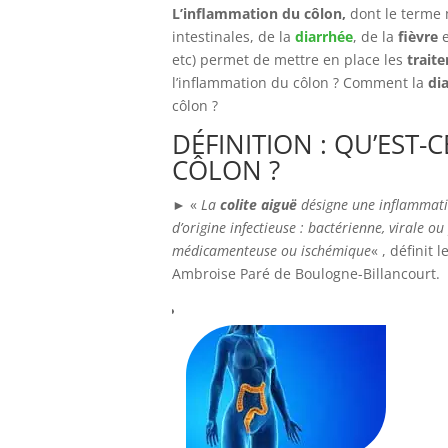
L’inflammation du côlon,
dont le terme 
intestinales, de la
diarrhée
, de la
fièvre
etc) permet de mettre en place les
trait
l’inflammation du côlon ? Comment la
di
côlon ?
DÉFINITION : QU’EST
CÔLON ?
► «
La
colite aiguë
désigne une inflammatio
d’origine infectieuse : bactérienne, virale o
médicamenteuse ou ischémique
« , définit 
Ambroise Paré de Boulogne-Billancourt.