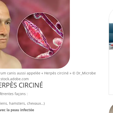
um canis aussi appelée « Herpès circiné »
© Dr_Microbe
 stock.adobe.com
ERPÈS CIRCINÉ
érentes façons :
hiens, hamsters, chevaux…)
vec la peau infectée