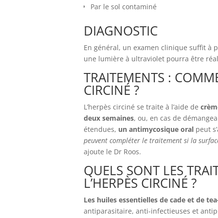
Par le sol contaminé
DIAGNOSTIC
En général, un examen clinique suffit à p
une lumière à ultraviolet pourra être réal
TRAITEMENTS : COMM
CIRCINÉ ?
L’herpès circiné se traite à l’aide de
crèm
deux semaines
, ou, en cas de démangeai
étendues,
un antimycosique oral
peut s
peuvent compléter le traitement si la surfac
ajoute le Dr Roos.
QUELS SONT LES TRAI
L’HERPÈS CIRCINÉ ?
Les huiles essentielles de cade et de tea
antiparasitaire, anti-infectieuses et anti