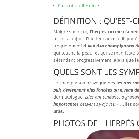
Prévention-Récidive
DÉFINITION : QU’EST-C
Malgré son nom,
l’herpès circiné n’a ri
terme a aujourd’hui tendance à disparaît
fréquemment
due à des champignons d
qui touche la peau, et qui se manifeste 
s’étendent progressivement,
alors que la 
QUELS SONT LES SYMP
Le champignon provoque des
lésions ro
puis deviennent plus foncées au niveau d
dermatologue.
Elles ont tendance à grandir
importantes
peuvent s’y ajouter
« . Elles so
bras.
PHOTOS DE L’HERPÈS 