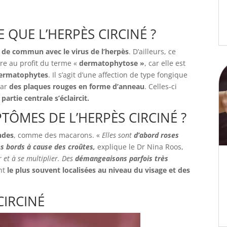
E QUE L’HERPÈS CIRCINÉ ?
en de commun avec le virus de l’herpès
. D’ailleurs, ce
re au profit du terme «
dermatophytose »
, car elle est
ermatophytes
. Il s’agit d’une affection de type fongique
par
des plaques rouges en forme d’anneau
. Celles-ci
partie centrale s’éclaircit.
TÔMES DE L’HERPÈS CIRCINÉ ?
ndes
, comme des macarons. «
Elles sont
d’abord roses
es bords à cause des croûtes,
explique le Dr Nina Roos,
 et à se multiplier. Des
démangeaisons parfois très
nt
le plus souvent localisées au niveau du visage et des
CIRCINÉ