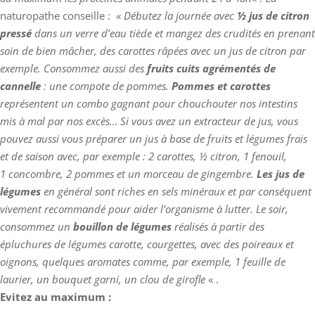
naturopathe conseille : «
Débutez la journée avec
½ jus de citron
pressé
dans un verre d’eau tiède et mangez des crudités en prenant
soin de bien mâcher, des carottes râpées avec un jus de citron par
exemple. Consommez aussi des
fruits cuits agrémentés de
cannelle
: une compote de pommes.
Pommes et carottes
représentent un combo gagnant pour chouchouter nos intestins
mis à mal par nos excès… Si vous avez un extracteur de jus, vous
pouvez aussi vous préparer un jus à base de fruits et légumes frais
et de saison avec, par exemple : 2 carottes, ½ citron, 1 fenouil,
1 concombre, 2 pommes et un morceau de gingembre.
Les jus de
légumes
en général sont riches en sels minéraux et par conséquent
vivement recommandé pour aider l’organisme à lutter. Le soir,
consommez un
bouillon de légumes
réalisés à partir des
épluchures de légumes carotte, courgettes, avec des poireaux et
oignons, quelques aromates comme, par exemple, 1 feuille de
laurier, un bouquet garni, un clou de girofle
« .
Evitez au maximum :