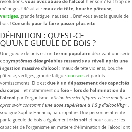
résolutions,
vous avez abusé de l’alcool
hier soir ? Fait trop de
mélanges ? Résultat :
maux de tête, bouche pâteuse,
vertiges
, grande fatigue, nausées… Bref vous avez la gueule de
bois !
Conseils pour la faire passer plus vite
.
DÉFINITION : QU’EST-CE
QU’UNE GUEULE DE BOIS ?
Une gueule de bois est un
terme populaire
décrivant une série
de
symptômes désagréables ressentis au réveil après une
ingestion massive d’alcool
: maux de tête violents, bouche
pâteuse, vertiges, grande fatigue,
nausées
et parfois
vomissements. Elle est
due à un dépassement des capacités
du corps
– et notamment du
foie – lors de l’élimination de
l’alcool
par l’organisme. «
Selon les scientifiques, elle se manifeste
après avoir consommé
une dose supérieure à 1,5 g d’alcool/kg
« ,
souligne Sophie Hanania, naturopathe. Une personne atteinte
par la gueule de bois a également
très soif
et pour cause : les
capacités de l’organisme en matière d’élimination de l’alcool ont