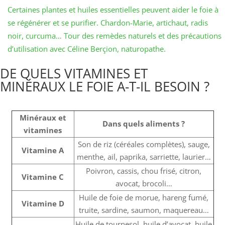
Certaines plantes et huiles essentielles peuvent aider le foie à
se régénérer et se purifier. Chardon-Marie, artichaut, radis
noir, curcuma… Tour des remèdes naturels et des précautions
d’utilisation avec Céline Berçion, naturopathe.
DE QUELS VITAMINES ET
MINÉRAUX LE FOIE A-T-IL BESOIN ?
Minéraux et
Dans quels aliments ?
vitamines
Son de riz (céréales complètes), sauge,
Vitamine A
menthe, ail, paprika, sarriette, laurier…
Poivron, cassis, chou frisé, citron,
Vitamine C
avocat, brocoli…
Huile de foie de morue, hareng fumé,
Vitamine D
truite, sardine, saumon, maquereau…
Huile de tournesol, huile d’avocat, huile