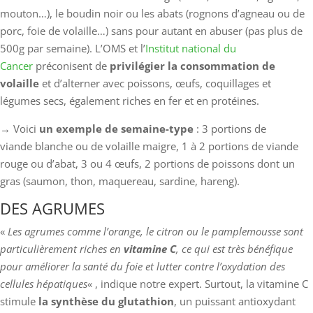
mouton…), le boudin noir ou les abats (rognons d’agneau ou de
porc, foie de volaille…) sans pour autant en abuser (pas plus de
500g par semaine). L’OMS et l’
Institut national du
Cancer
préconisent de
privilégier la consommation de
volaille
et d’alterner avec poissons, œufs, coquillages et
légumes secs, également riches en fer et en protéines.
→ Voici
un exemple de semaine-type
: 3 portions de
viande blanche ou de volaille maigre, 1 à 2 portions de viande
rouge ou d’abat, 3 ou 4 œufs, 2 portions de poissons dont un
gras (saumon, thon, maquereau, sardine, hareng).
DES AGRUMES
«
Les agrumes comme l’orange, le citron ou le pamplemousse sont
particulièrement riches en
vitamine C
, ce qui est très bénéfique
pour améliorer la santé du foie et lutter contre l’oxydation des
cellules hépatiques
« , indique notre expert. Surtout, la vitamine C
stimule
la synthèse du glutathion
, un puissant antioxydant