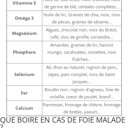
VItamine E
de germe de blé, céréales complètes…
Huile de lin, Graines de chia, noix, noix
Oméga 3
de pécan, graines de sésame…
Algues, chocolat noir, noix du Brésil,
Magnésium
café, clou de girofle, coriandre…
Amandes, graines de lin, haricot
Phosphore
mungo, cacahuètes, noisettes, noix
fraîches…
Ail, thon au naturel, rognon de porc,
Sélénium
cèpes, pain complet, noix de Saint-
Jacques…
Boudin noir, rognon d’agneau, foie de
Fer
volaille, coeur de poulet, boeuf…
Parmesan, fromage de chèvre, fromage
Calcium
de brebis, yaourt…
QUE BOIRE EN CAS DE FOIE MALADE
?