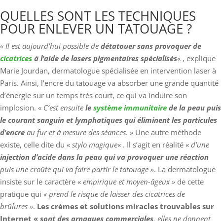
QUELLES SONT LES TECHNIQUES
POUR ENLEVER UN TATOUAGE ?
« Il est aujourd’hui possible de
détatouer sans provoquer de
cicatrices
à l’aide de lasers pigmentaires spécialisés
« , explique
Marie Jourdan, dermatologue spécialisée en intervention laser à
Paris. Ainsi, l’encre du tatouage va absorber une grande quantité
d’énergie sur un temps très court, ce qui va induire son
implosion. «
C’est ensuite
le
système immunitaire
de la peau puis
le courant sanguin et lymphatiques qui éliminent les particules
d’encre
au fur et à mesure des séances
. » Une autre méthode
existe, celle dite du «
stylo magique
« . Il s’agit en réalité «
d’une
injection d’acide dans la peau qui va provoquer une réaction
puis une croûte qui va faire partir le tatouage »
. La dermatologue
insiste sur le caractère «
empirique et moyen-âgeux »
de cette
pratique qui
« prend le risque de laisser des cicatrices de
brûlures »
.
Les crèmes et solutions miracles trouvables sur
Internet «
sont des arnaques commerciales
, elles ne donnent