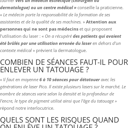
tourner
vers un médecin esthétique (chirurgien ou
dermatologue) ou un centre médical »
conseille la praticienne.
«
Le médecin porte la responsabilité de la formation de ses
assistantes et de la qualité de ses machines.
»
Attention aux
personnes qui ne sont pas médecins
et qui proposent
l’utilisation du laser : «
On a récupéré
des patients qui avaient
été brûlés par une utilisation erronée du laser
en dehors d’un
contexte médical
» prévient la dermatologue.
COMBIEN DE SÉANCES FAUT-IL POUR
ENLEVER UN TATOUAGE ?
« I
l faut en moyenne
6 à 10 séances pour détatouer
avec les
générations de laser Pico. Il existe plusieurs lasers sur le marché. Le
nombre de séances varie selon la densité et la profondeur de
l’encre, le type de pigment utilisé ainsi que l’âge du tatouage »
répond notre interlocutrice.
QUELS SONT LES RISQUES QUAND
ON ENLÈVE UN TATOUAGE ?