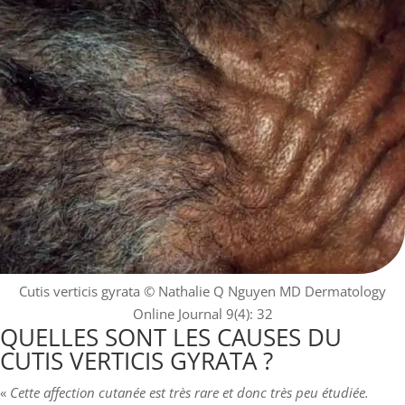
Cutis verticis gyrata
© Nathalie Q Nguyen MD Dermatology
Online Journal 9(4): 32
QUELLES SONT LES CAUSES DU
CUTIS VERTICIS GYRATA ?
«
Cette affection cutanée est très rare et donc très peu étudiée.