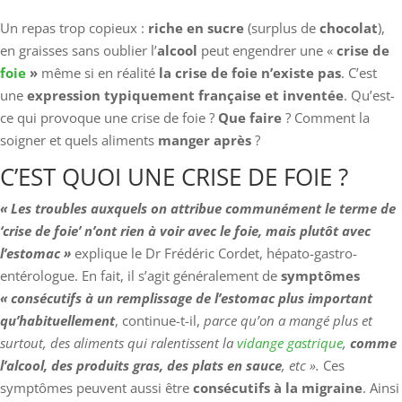
Un repas trop copieux :
riche en sucre
(surplus de
chocolat
),
en graisses sans oublier l’
alcool
peut engendrer une «
crise de
foie
»
même si en réalité
la crise de foie n’existe pas
. C’est
une
expression typiquement française et inventée
. Qu’est-
ce qui provoque une crise de foie ?
Que faire
? Comment la
soigner et quels aliments
manger après
?
C’EST QUOI UNE CRISE DE FOIE ?
« Les troubles auxquels on attribue communément le terme de
‘crise de foie’ n’ont
rien à voir avec le foie, mais plutôt avec
l’estomac »
explique le Dr Frédéric Cordet, hépato-gastro-
entérologue. En fait, il s’agit généralement de
symptômes
« consécutifs à un remplissage de l’estomac plus important
qu’habituellement
, continue-t-il,
parce qu’on a mangé plus et
surtout, des aliments qui ralentissent la
vidange gastrique
,
comme
l’alcool, des produits gras, des plats en sauce
, etc ».
Ces
symptômes peuvent aussi être
consécutifs à la migraine
. Ainsi