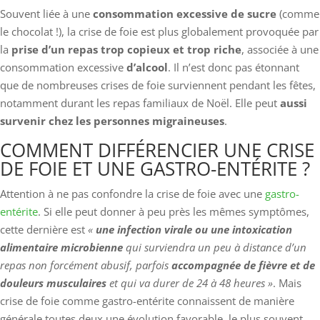
Souvent liée à une
consommation excessive de sucre
(comme
le chocolat !), la crise de foie est plus globalement provoquée par
la
prise d’un repas trop copieux et trop riche
, associée à une
consommation excessive
d’alcool
. Il n’est donc pas étonnant
que de nombreuses crises de foie surviennent pendant les fêtes,
notamment durant les repas familiaux de Noël. Elle peut
aussi
survenir chez les personnes migraineuses
.
COMMENT DIFFÉRENCIER UNE CRISE
DE FOIE ET UNE GASTRO-ENTÉRITE ?
Attention à ne pas confondre la crise de foie avec une
gastro-
entérite
. Si elle peut donner à peu près les mêmes symptômes,
cette dernière est
«
une infection virale ou une intoxication
alimentaire microbienne
qui surviendra un peu à distance d’un
repas non forcément abusif, parfois
accompagnée de fièvre et de
douleurs musculaires
et qui va durer de 24 à 48 heures »
. Mais
crise de foie comme gastro-entérite connaissent de manière
générale toutes deux une évolution favorable, le plus souvent