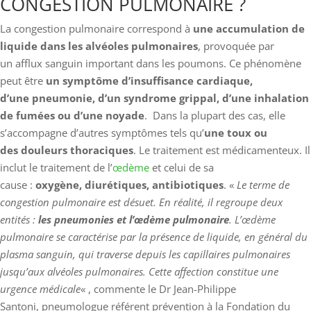
CONGESTION PULMONAIRE ?
La congestion pulmonaire correspond à
une accumulation de
liquide dans les alvéoles pulmonaires
, provoquée par
un afflux sanguin important dans les poumons. Ce phénomène
peut être
un symptôme d’insuffisance cardiaque,
d’une pneumonie, d’un syndrome grippal, d’une inhalation
de fumées ou d’une noyade
. Dans la plupart des cas, elle
s’accompagne d’autres symptômes tels qu’
une toux ou
des douleurs thoraciques
. Le traitement est médicamenteux. Il
inclut le traitement de l’
œdème
et celui de sa
cause :
oxygène, diurétiques, antibiotiques
. «
Le terme de
congestion pulmonaire est désuet. En réalité, il regroupe deux
entités :
les pneumonies et l’œdème pulmonaire
. L’œdème
pulmonaire se caractérise par la présence de liquide, en général du
plasma sanguin, qui traverse depuis les capillaires pulmonaires
jusqu’aux alvéoles pulmonaires. Cette affection constitue une
urgence médicale
« , commente le Dr Jean-Philippe
Santoni, pneumologue référent prévention à la Fondation du