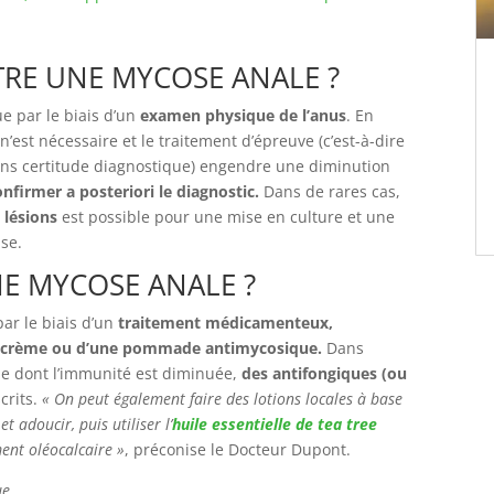
RE UNE MYCOSE ANALE ?
ue par le biais d’un
examen physique de l’anus
. En
st nécessaire et le traitement d’épreuve (c’est-à-dire
sans certitude diagnostique) engendre une diminution
onfirmer a posteriori le diagnostic.
Dans de rares cas,
 lésions
est possible pour une mise en culture et une
use.
E MYCOSE ANALE ?
par le biais d’un
traitement médicamenteux,
crème ou d’une pommade antimycosique.
Dans
e dont l’immunité est diminuée,
des antifongiques (ou
crits.
« On peut également faire des lotions locales à base
et adoucir, puis utiliser l’
huile essentielle de tea tree
ment oléocalcaire »
, préconise le Docteur Dupont.
e.