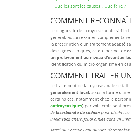
Quelles sont les causes ? Que faire ?
COMMENT RECONNAÎT
Le diagnostic de la mycose anale s’effect
général, aucun examen complémentaire n’e
la prescription d’un traitement adapté 
des signes cliniques, ce qui permet de
c
un prélèvement au niveau d’éventuelles
identification du micro-organisme en ca
COMMENT TRAITER UN
Le traitement de la mycose anale se fait 
généralement local,
sous la forme d’une
certains cas, notamment chez la personn
antimycosiques
)
par voie orale sont pres
de
bicarbonate de sodium
pour alcaliniser 
(Melaleuca alternifolia) diluée dans un lini
Merci au Docteur Paul Dupont, dermatologu