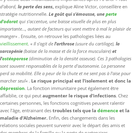
d’abord,
la perte des sens
,
explique Aline Victor, conseillère en
stratégie nutritionnelle.
Le goût qui s’émousse, une
perte
d’odorat
qui s’accentue, une baisse visuelle de plus en plus
importante…, autant de facteurs qui vont mettre à mal le plaisir de
manger
« . Ensuite, on retrouve les pathologies liées au
vieillissement
. «
Il s’agit de
l’arthrose
(usure du cartilage),
la
sarcopénie
(baisse de la masse et de la force musculaire)
et
l’
ostéoporose
(diminution de la densité osseuse). Ces 3 pathologies
sont souvent responsables de la perte d’autonomie. La personne
perd sa mobilité. Elle a peur de la chute et ne sent pas à l’aise pour
marcher seul
« .
Le risque principal est l’isolement et donc la
dépression
. La fonction immunitaire peut également être
affaiblie, ce qui peut
augmenter le risque d’infections
. Chez
certaines personnes, les fonctions cognitives peuvent ralentir
avec l’âge, entrainant des
troubles tels que la
démence
et la
maladie d’Alzheimer.
Enfin, des changements dans les
relations sociales peuvent survenir avec le départ des amis et
des membres de la famille ou la perte de partenaires.