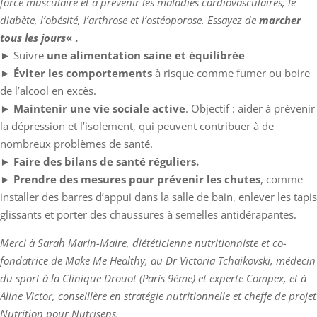
force musculaire et à prévenir les maladies cardiovasculaires, le
diabète, l’obésité, l’arthrose et l’ostéoporose. Essayez de
marcher
tous les jours
« .
► Suivre
une alimentation saine et équilibrée
►
Éviter les comportements
à risque comme fumer ou boire
de l’alcool en excès.
►
Maintenir une vie sociale active
. Objectif : aider à prévenir
la dépression et l’isolement, qui peuvent contribuer à de
nombreux problèmes de santé.
►
Faire des bilans de santé réguliers.
► Prendre des mesures
pour prévenir les chutes
, comme
installer des barres d’appui dans la salle de bain, enlever les tapis
glissants et porter des chaussures à semelles antidérapantes.
Merci à Sarah Marin-Maire, diététicienne nutritionniste et co-
fondatrice de Make Me Healthy, au Dr Victoria Tchaïkovski, médecin
du sport à la Clinique Drouot (Paris 9ème) et experte Compex, et à
Aline Victor, conseillère en stratégie nutritionnelle et cheffe de projet
Nutrition pour Nutrisens.