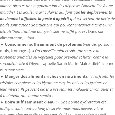
alimentaires et une augmentation des dépenses (souvent liée à une
maladie). Les douleurs articulaires qui font que
les déplacements
deviennent difficiles
,
la perte d’appétit
qui est vecteur de perte de
poids sont autant de situations qui peuvent entrainer à terme une
dénutrition. L’unique potage le soir ne suffit pas !
« . Dans son
alimentation, il faut :
►
Consommer suffisamment de protéines
(viande, poisson,
œufs, fromage…). «
On conseille midi et soir une source de
protéines animales ou végétales pour prévenir et lutter contre la
sarcopénie liée à l’âge
« , rappelle Sarah Marin-Maire, diététicienne
nutritionniste.
►
Manger des aliments riches en nutriments
: «
les fruits, les
céréales complètes et les légumineuses, les noix et les graines ont
leur intérêt. Ils peuvent aider à prévenir les maladies chroniques et
à maintenir une bonne santé
« .
►
Boire suffisamment d’eau
: «
Une bonne hydratation est
indispensable tout au long de sa vie, mais nous devons y être
d’autant plus attentifs en prenant de l’âge. La sensation de soif