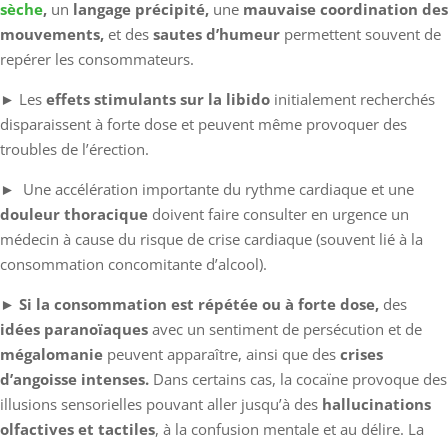
sèche
,
un
langage précipité,
une
mauvaise coordination des
mouvements,
et des
sautes d’humeur
permettent souvent de
repérer les consommateurs.
►
Les
effets stimulants sur la libido
initialement recherchés
disparaissent à forte dose et peuvent même provoquer des
troubles de l’érection.
►
Une accélération importante du rythme cardiaque et une
douleur thoracique
doivent faire consulter en urgence un
médecin à cause du risque de crise cardiaque (souvent lié à la
consommation concomitante d’alcool).
► Si la consommation est répétée ou à forte dose,
des
idées paranoïaques
avec un sentiment de persécution et de
mégalomanie
peuvent apparaître, ainsi que des
crises
d’angoisse intenses.
Dans certains cas, la cocaïne provoque des
illusions sensorielles pouvant aller jusqu’à des
hallucinations
olfactives et tactiles
, à la confusion mentale et au délire. La