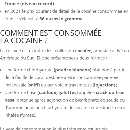
France (niveau record)
en 2021 le prix courant de détail de la cocaïne consommée en
France s’élevait à
66 euros le gramme
COMMENT EST CONSOMMÉE
LA COCAÏNE ?
La cocaïne est extraite des feuilles du
cocaïer
, arbuste cultivé en
Amérique du Sud. Elle se présente sous deux formes :
Une forme chlorhydrate
(poudre blanche)
obtenue à partir
de la feuille de coca, destinée à être consommée par voie
intranasale (
sniff
) ou par voie intraveineuse (
injection
) ;
Une forme base
(cailloux, galettes)
appelée
crack ou free
base
, obtenue après adjonction de bicarbonate de soude ou
d’ammoniaque au chlorhydrate de cocaïne et destinée à être
inhalée (fumée).
La voie de consommation la plus fréquente est la voie