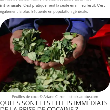
intranasale
. C’est pratiquement la seule en milieu festif. C’est
également la plus fréquente en population générale.
Feuilles de coca
© Ariane Citron – stock.adobe.com
QUELS SONT LES EFFETS IMMÉDIATS
DE LA PRISE DE COCAÏNE ?