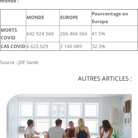
monde :
Pourcentage en
MONDE
EUROPE
Europe
MORTS
642 924 560
266 466 566
41.5%
COVID
CAS COVID
6 625 029
2 140 089
32.3%
Source : JDF Santé
AUTRES ARTICLES :