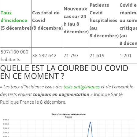
Patients
Covid 
Nouveaux
Taux
Cas total de
Covid
réanim
cas sur 24
d’incidence
Covid
hospitalisés
ou soin
h (au 8
(5 décembre)
(9 décembre)
(au
critiqu
décembre)
8 décembre)
(au
8 déce
597/100 000
38 532 642
71 797
21 619
1 201
habitants
QUELLE EST LA COURBE DU COVID
EN CE MOMENT ?
« Les taux d’incidence issus des
tests antigéniques
et de l’ensemble
des tests étaient
toujours en augmentation
»
indique Santé
Publique France le 8 décembre.