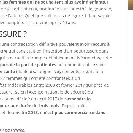
 les femmes qui ne souhaitent plus avoir d’enfants.
Il
e de « stérilisation », pratiquée sous anesthésie générale,
de Fallope. Quel que soit le cas de figure, il faut savoir
ptive adaptée, et ce même après 40 ans.
SSURE ?
 une contraception définitive pouvaient avoir recours
à
ssure
qui consistait en l’insertion d’un petit ressort dans
qui obstruait la trompe définitivement. Néanmoins, cette
ues de la part de patientes
notamment, qui se sont
de santé
(douleurs, fatigue, saignements…) suite à la
 087 femmes qui ont été confrontées à un
ets indésirables entre 2003 et février 2017 sur près de
ssure, selon l’Agence nationale de sécurité du
a ainsi décidé en août 2017 de
suspendre la
pour une durée de trois mois.
Depuis août
e et depuis
fin 2018, il n’est plus commercialisé dans
 obstétricien.