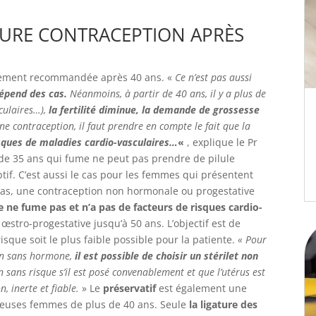
EURE CONTRACEPTION APRÈS
ièrement recommandée après 40 ans. «
Ce n’est pas aussi
épend des cas.
Néanmoins, à partir de 40 ans, il y a plus de
culaires…),
la fertilité diminue, la demande de grossesse
e contraception, il faut prendre en compte le fait que la
sques de maladies cardio-vasculaires…
«
, explique le Pr
de 35 ans qui fume ne peut pas prendre de pilule
tif. C’est aussi le cas pour les femmes qui présentent
 cas, une contraception non hormonale ou progestative
te ne fume pas et n’a pas de facteurs de risques cardio-
œstro-progestative jusqu’à 50 ans. L’objectif est de
isque soit le plus faible possible pour la patiente.
« Pour
on sans hormone,
il est possible de choisir un stérilet non
 sans risque s’il est posé convenablement et que l’utérus est
 inerte et fiable.
» Le
préservatif
est également une
reuses femmes de plus de 40 ans. Seule
la ligature des