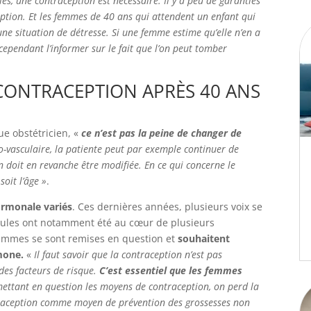
cles, une contraception est nécessaire. Il y a peu de garanties
ption. Et les femmes de 40 ans qui attendent un enfant qui
ne situation de détresse. Si une femme estime qu’elle n’en a
t cependant l’informer sur le fait que l’on peut tomber
CONTRACEPTION APRÈS 40 ANS
e obstétricien, «
ce n’est pas la peine de changer de
dio-vasculaire, la patiente peut par exemple continuer de
ion doit en revanche être modifiée. En ce qui concerne le
soit l’âge »
.
rmonale variés
. Ces dernières années, plusieurs voix se
ilules ont notamment été au cœur de plusieurs
 femmes se sont remises en question et
souhaitent
mone.
«
Il faut savoir que la contraception n’est pas
des facteurs de risque.
C’est essentiel que les femmes
ettant en question les moyens de contraception, on perd la
ontraception comme moyen de prévention des grossesses non