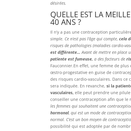
désirées.
QUELLE EST LA MEILL
40 ANS ?
Il n’y a pas une contraception particul
simple. Ce n’est pas l’âge qui compte,
cela d
risques de pathologies (maladies cardio-vas
est différente…
Avant de mettre en place un
patiente est fumeuse,
a des facteurs de
ri
Fauconnier.En effet, une femme de plus 
œstro-progestative en guise de contracep
des risques cardio-vasculaires. Dans ce
sera indiquée. En revanche,
si la patien
vasculaires,
elle peut prendre une pilule 
conseiller une contraception afin que le r
les femmes qui souhaitent une contracepti
hormonal
, qui est un mode de contraception
normal. C’est un bon moyen de contraception,
possibilité qui est adoptée par de nomb