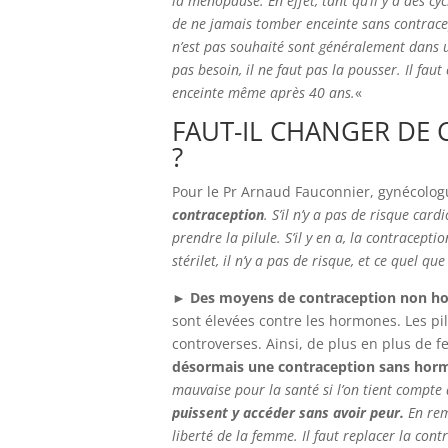
la ménopause. En effet, tant qu’il y a des cy
de ne jamais tomber enceinte sans contrace
n’est pas souhaité sont généralement dans u
pas besoin, il ne faut pas la pousser. Il fau
enceinte même après 40 ans.
«
FAUT-IL CHANGER DE 
?
Pour le Pr Arnaud Fauconnier, gynécologu
contraception
. S’il n’y a pas de risque car
prendre la pilule. S’il y en a, la contracept
stérilet, il n’y a pas de risque, et ce quel que 
► Des moyens de contraception non ho
sont élevées contre les hormones. Les p
controverses. Ainsi, de plus en plus de
désormais une contraception sans hor
mauvaise pour la santé si l’on tient compte 
puissent y accéder sans avoir peur.
En rem
liberté de la femme. Il faut replacer la c