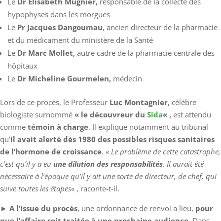
Le
Dr Elisabeth Mugnier,
responsable de la collecte des
hypophyses dans les morgues
Le
Pr Jacques Dangoumau
, ancien directeur de la pharmacie
et du médicament du ministère de la Santé
Le
Dr Marc Mollet,
autre cadre de la pharmacie centrale des
hôpitaux
Le
Dr Micheline Gourmelen,
médecin
Lors de ce procès, le Professeur
Luc Montagnier
, célèbre
biologiste surnommé
« le découvreur du
Sida
« ,
est attendu
comme
témoin à charge
. Il explique notamment au tribunal
qu’
il avait alerté dès 1980 des possibles risques sanitaires
de l’hormone de croissance
. «
Le problème de cette catastrophe,
c’est qu’il y a eu
une dilution des responsabilités
. Il aurait été
nécessaire à l’époque qu’il y ait une sorte de directeur, de chef, qui
suive toutes les étapes
« , raconte-t-il.
►
A l’issue du procès
, une ordonnance de renvoi a lieu,
pour
que l’affaire soit traitée à une prochaine audience.
Dans