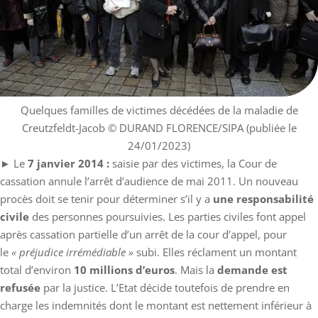
Quelques familles de victimes décédées de la maladie de
Creutzfeldt-Jacob
© DURAND FLORENCE/SIPA (publiée le
24/01/2023)
► Le
7 janvier 2014 :
saisie par des victimes, la Cour de
cassation annule l’arrêt d’audience de mai 2011. Un nouveau
procès doit se tenir pour déterminer s’il y a
une responsabilité
civile
des personnes poursuivies. Les parties civiles font appel
après cassation partielle d’un arrêt de la cour d’appel, pour
le
« préjudice irrémédiable »
subi. Elles réclament un montant
total d’environ
10 millions d’euros
. Mais la
demande est
refusée
par la justice. L’Etat décide toutefois de prendre en
charge les indemnités dont le montant est nettement inférieur à