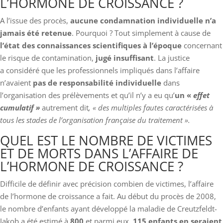
L’HORMONE DE CROISSANCE ?
A l’issue des procès,
aucune condamnation individuelle n’a
jamais été retenue
. Pourquoi ? Tout simplement à cause de
l’état des connaissances scientifiques à l’époque
concernant
le risque de contamination,
jugé insuffisant
. La justice
a considéré que les professionnels impliqués dans l’affaire
n’avaient
pas de responsabilité individuelle
dans
l’organisation des prélèvements et qu’il n’y a eu qu’
un «
effet
cumulatif »
autrement dit
, « des multiples fautes caractérisées à
tous les stades de l’organisation française du traitement ».
QUEL EST LE NOMBRE DE VICTIMES
ET DE MORTS DANS L’AFFAIRE DE
L’HORMONE DE CROISSANCE ?
Difficile de définir avec précision combien de victimes, l’affaire
de l’hormone de croissance a fait. Au début du procès de 2008,
le nombre d’enfants ayant développé la maladie de Creutzfeldt-
Jakob a été estimé à
800
et parmi eux,
115 enfants en seraient