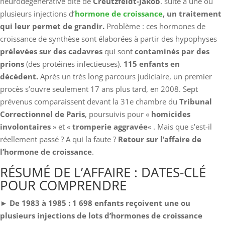
neurodégénérative dite de
Creutzfeldt-Jakob
. suite à une ou
plusieurs injections d’
hormone de croissance
, un traitement
qui leur permet de grandir.
Problème : ces hormones de
croissance de synthèse sont élaborées
à partir des hypophyses
prélevées sur des cadavres
qui sont
contaminés par des
prions
(des protéines infectieuses).
115 enfants en
décèdent.
Après un très long parcours judiciaire, un premier
procès s’ouvre seulement 17 ans plus tard, en 2008. Sept
prévenus comparaissent devant la 31e chambre du
Tribunal
Correctionnel de Paris
, poursuivis pour «
homicides
involontaires
» et «
tromperie aggravée
« . Mais que s’est-il
réellement passé ? A qui la faute ?
Retour sur l’affaire de
l’hormone de croissance
.
RÉSUMÉ DE L’AFFAIRE : DATES-CLÉ
POUR COMPRENDRE
►
De 1983 à 1985 : 1 698 enfants reçoivent une ou
plusieurs injections de lots d’hormones de croissance