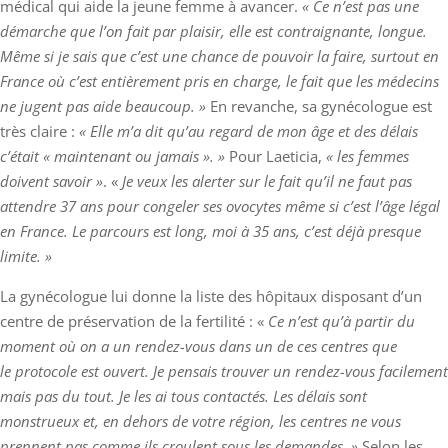
médical qui aide la jeune femme à avancer.
« Ce n’est pas une
démarche que l’on fait par plaisir, elle est contraignante, longue.
Même si je sais que c’est une chance de pouvoir la faire, surtout en
France où c’est entièrement pris en charge, le fait que les médecins
ne jugent pas aide beaucoup. »
En revanche, sa gynécologue est
très claire :
« Elle m’a dit qu’au regard de mon âge et des délais
c’était « maintenant ou jamais ». »
Pour Laeticia,
« les femmes
doivent savoir »
. «
Je veux les alerter sur le fait qu’il ne faut pas
attendre 37 ans pour congeler ses ovocytes même si c’est l’âge légal
en France. Le parcours est long, moi à 35 ans, c’est déjà presque
limite. »
La gynécologue lui donne la liste des hôpitaux disposant d’un
centre de préservation de la fertilité : «
Ce n’est qu’à partir du
moment où on a un rendez-vous dans un de ces centres que
le protocole est ouvert. Je pensais trouver un rendez-vous facilement
mais pas du tout. Je les ai tous contactés. Les délais sont
monstrueux et, en dehors de votre région, les centres ne vous
prennent pas comme ils croulent sous les demandes. »
Selon les