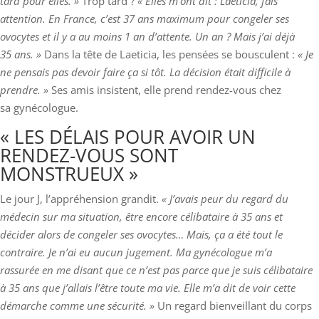
tard pour elles. »
Trop tard ?
« Elles m’ont dit : Laeticia, fais
attention. En France, c’est 37 ans maximum pour congeler ses
ovocytes et il y a au moins 1 an d’attente. Un an ? Mais j’ai déjà
35 ans. »
Dans la tête de Laeticia, les pensées se bousculent :
« Je
ne pensais pas devoir faire ça si tôt. La décision était difficile à
prendre. »
Ses amis insistent, elle prend rendez-vous chez
sa gynécologue.
« LES DÉLAIS POUR AVOIR UN
RENDEZ-VOUS SONT
MONSTRUEUX »
Le jour J, l’appréhension grandit.
« J’avais peur du regard du
médecin sur ma situation, être encore célibataire à 35 ans et
décider alors de congeler ses ovocytes… Mais, ça a été tout le
contraire. Je n’ai eu aucun jugement. Ma gynécologue m’a
rassurée en me disant que ce n’est pas parce que je suis célibataire
à 35 ans que j’allais l’être toute ma vie. Elle m’a dit de voir cette
démarche comme une sécurité. »
Un regard bienveillant du corps