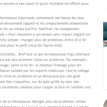
s années à ses repas et qu’on multiplie les efforts pour
 hormonaux importants, notamment une baisse des taux
ent directement l’appétit et les comportements alimentaires
on Itri au média EatThis, NotThat!
Ces changements
alé. »
Pour répondre à ces envies sans impact négatif sur
 très simple : manger plus de protéines, entre 20 à 30
ssi pour le petit creux de l’après-midi.
, chocolats… Bref tout ce qui est beaucoup trop calorique
ace par des aliments riches en protéines. Par exemple…
age. Selon le Dr Itri, le meilleur fromage pour les
tion validée par les experts médicaux, c’est le cottage
nt riche en protéines et se démarque par son goût
vec des craquelins, sur du pain grillé ou avec des
 excellente collation pour couper la faim et combler une
nt de la ménopause. Manger plus de protéines, limiter
 les bons gras, le calcium et la vitamine D sont autant de