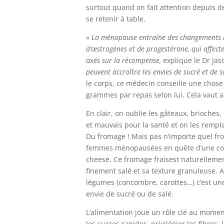
surtout quand on fait attention depuis de
se retenir à table.
« La ménopause entraîne des changements
d’œstrogènes et de progestérone, qui affect
axés sur la récompense,
explique le Dr Jas
peuvent accroître les envies de sucré et de s
le corps, ce médecin conseille une chose
grammes par repas selon lui. Cela vaut au
En clair, on oublie les gâteaux, brioches
et mauvais pour la santé et on les rempl
Du fromage ! Mais pas n’importe quel from
femmes ménopausées en quête d’une colla
cheese. Ce fromage fraisest naturelleme
finement salé et sa texture granuleuse. A
légumes (concombre, carottes…) c’est une
envie de sucré ou de salé.
L’alimentation joue un rôle clé au mome
les sucres rapides, privilégier les fibres,