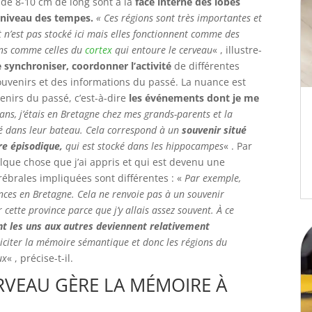
 de 8-10 cm de long sont à la
face interne des lobes
 niveau des tempes.
« Ces régions sont très importantes et
 n’est pas stocké ici mais elles fonctionnent comme des
ions comme celles du
cortex
qui entoure le cerveau
« , illustre-
synchroniser, coordonner l’activité
de différentes
ouvenirs et des informations du passé. La nuance est
enirs du passé, c’est-à-dire
les événements dont je me
ans, j’étais en Bretagne chez mes grands-parents et la
sé dans leur bateau. Cela correspond à un
souvenir situé
re épisodique,
qui est stocké dans les hippocampes
« . Par
uelque chose que j’ai appris et qui est devenu une
rébrales impliquées sont différentes : «
Par exemple,
cances en Bretagne. Cela ne renvoie pas à un souvenir
 cette province parce que j’y allais assez souvent. À ce
t les uns aux autres deviennent relativement
liciter la mémoire sémantique et donc les régions du
ux
« , précise-t-il.
RVEAU GÈRE LA MÉMOIRE À