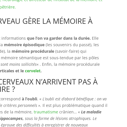
pêtrière.
RVEAU GÈRE LA MÉMOIRE À
x informations
que l’on va garder dans la durée.
Elle
 la
mémoire épisodique
(les souvenirs du passé), les
e), la
mémoire procédurale
(savoir-faire) qui
La mémoire sémantique est sous-tendue par les pôles
sont moins sollicités
« . Enfin, la mémoire procédurale
rticales et le
cervelet
.
ERVEAUX N’ARRIVENT PAS À
IRE ?
 correspond
à l’oubli
. «
L’oubli est d’abord bénéfique : on va
e critères personnels ».
Il est plus problématique quand il
es de la mémoire,
traumatisme
crânien… «
La maladie
 hippocampes,
sous la forme de lésions atrophiques. Le
 éprouve des difficultés à enregistrer de nouveaux