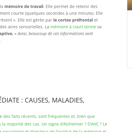
la
mémoire de travail
. Elle permet de retenir des
ment courte (quelques secondes à une minute). Elle
ésent ». Elle est gérée par
le cortex préfrontal
et
des aires sensorielles. La
mémoire à court terme
va
eptive.
«
Ainsi, beaucoup de ces informations vont
 .
DIATE : CAUSES, MALADIES,
 des faits récents, sont fréquentes et, bien que
la majorité des cas. Un signe d’Alzheimer ? D’AVC ? Le
neurologie et directeur de l’institut de la mémoire et