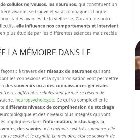
 de cellules nerveuses, les neurones,
qui constituent un
tière vivante, se trouve et va accompagner chaque
aux stades avancés de la vieillesse. Garante de notre
lectifs,
elle influence nos comportements et intervient
s en plus étudiée par les différentes sciences mais recèle
E LA MÉMOIRE DANS LE
façons : à travers des
réseaux de neurones
qui sont
dont les connexions et la synchronisation vont permettre
t à
des souvenirs ou à des connaissances générales
.
ntre ces différentes cellules vont former ce réseau de
ustache,
neuropsychologue
. Ce qui va complexifier le
ste
différents niveaux de compréhension du stockage
neurobiologique et des niveaux plus intégrés qui vont
les impliquées dans l
‘information, le stockage, la
venirs, des savoirs.
«
La mémoire est très complexe, elle
sur le social et le cognitif. La mémoire, c’est se souvenir de