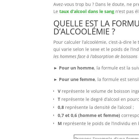
Avez-vous trop bu ? Dans le doute, ne pre
Le
taux d’alcool dans le sang
n’est pas é
QUELLE EST LA FORM
D’ALCOOLÉMIE ?
Pour calculer l’alcoolémie, c’est-à-dire le
qui varie selon le sexe et le poids de l’in
les hommes face à l’absorption de boissons 
►
Pour un homme
, la formule est la sui
►
Pour une femme
, la formule est sens
V
représente le volume de boisson ingé
T
représente le degré d’alcool en pour
0,8
représente la densité de l’alcool ;
0,7 et 0,6 (homme et femme)
correspon
M
représente le poids de l’individu en 
Prenons l’exemple d’une femm