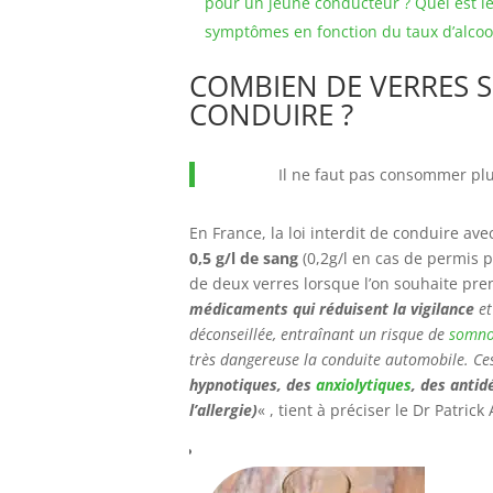
pour un jeune conducteur ? Quel est l
symptômes en fonction du taux d’alcoo
COMBIEN DE VERRES 
CONDUIRE ?
Il ne faut pas consommer plu
En France, la loi interdit de conduire av
0,5 g/l de sang
(0,2g/l en cas de permis p
de deux verres lorsque l’on souhaite pren
médicaments qui réduisent la vigilance
et
déconseillée, entraînant un risque de
somno
très dangereuse la conduite automobile. C
hypnotiques, des
anxiolytiques
, des anti
l’allergie)
« , tient à préciser le Dr Patric