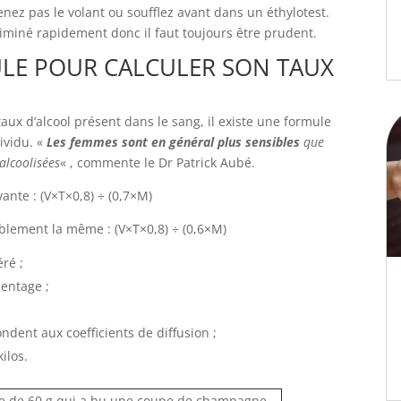
nez pas le volant ou soufflez avant dans un éthylotest.
liminé rapidement donc il faut toujours être prudent.
ULE POUR CALCULER SON TAUX
 taux d’alcool présent dans le sang, il existe une formule
dividu. «
Les femmes sont en général plus sensibles
que
alcoolisées
« , commente le Dr Patrick Aubé.
vante : (V×T×0,8) ÷ (0,7×M)
iblement la même : (V×T×0,8) ÷ (0,6×M)
ré ;
centage ;
dent aux coefficients de diffusion ;
kilos.
e de 60 g qui a bu une coupe de champagne