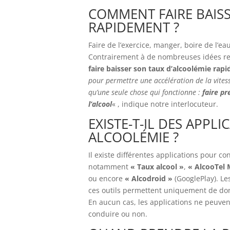
COMMENT FAIRE BAIS
RAPIDEMENT ?
Faire de l’exercice, manger, boire de l’e
Contrairement à de nombreuses idées re
faire baisser son taux d’alcoolémie rap
pour permettre une accélération de la vitesse
qu’une seule chose qui fonctionne :
faire pr
l’alcool
« , indique notre interlocuteur.
EXISTE-T-IL DES APP
ALCOOLÉMIE ?
Il existe différentes applications pour c
notamment
« Taux alcool »
,
« AlcooTel
ou encore
« Alcodroid »
(GooglePlay). Le
ces outils permettent uniquement de donn
En aucun cas, les applications ne peuve
conduire ou non.