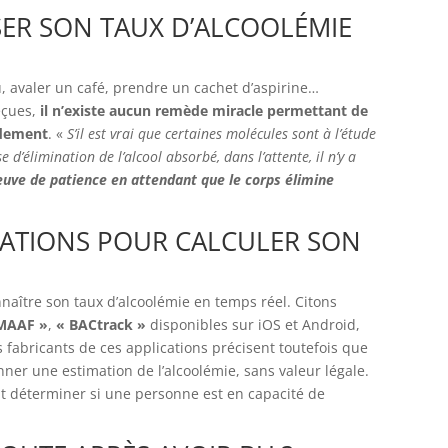
SER SON TAUX D’ALCOOLÉMIE
au, avaler un café, prendre un cachet d’aspirine…
çues,
il n’existe aucun remède miracle permettant de
idement
. «
S’il est vrai que certaines molécules sont à l’étude
 d’élimination de l’alcool absorbé, dans l’attente, il n’y a
euve de patience en attendant que le corps élimine
LICATIONS POUR CALCULER SON
onnaître son taux d’alcoolémie en temps réel. Citons
 MAAF »
,
« BACtrack »
disponibles sur iOS et Android,
s fabricants de ces applications précisent toutefois que
er une estimation de l’alcoolémie, sans valeur légale.
nt déterminer si une personne est en capacité de