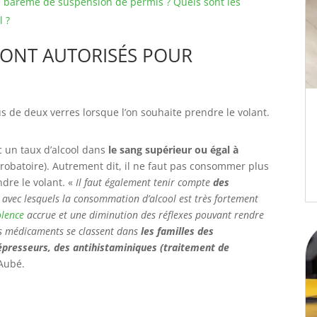
e barème de suspension de permis ? Quels sont les
l ?
SONT AUTORISÉS POUR
s de deux verres lorsque l’on souhaite prendre le volant.
ec un taux d’alcool dans
le sang supérieur ou égal à
robatoire). Autrement dit, il ne faut pas consommer plus
dre le volant. «
Il faut également tenir compte
des
 avec lesquels la consommation d’alcool est très fortement
lence
accrue et une diminution des réflexes pouvant rendre
es médicaments se classent dans
les familles des
dépresseurs, des antihistaminiques (traitement de
k Aubé.