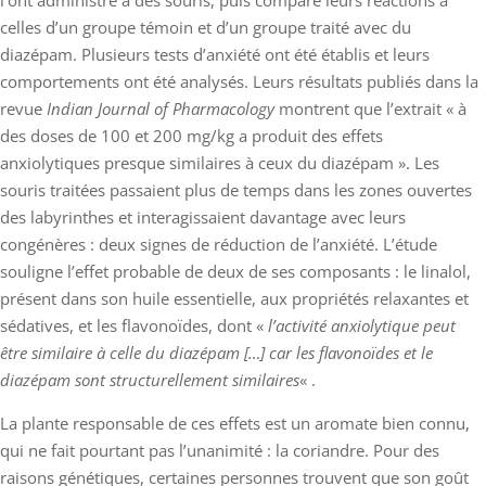
l’ont administré à des souris, puis comparé leurs réactions à
celles d’un groupe témoin et d’un groupe traité avec du
diazépam. Plusieurs tests d’anxiété ont été établis et leurs
comportements ont été analysés. Leurs résultats publiés dans la
revue
Indian Journal of Pharmacology
montrent que l’extrait « à
des doses de 100 et 200 mg/kg a produit des effets
anxiolytiques presque similaires à ceux du diazépam ». Les
souris traitées passaient plus de temps dans les zones ouvertes
des labyrinthes et interagissaient davantage avec leurs
congénères : deux signes de réduction de l’anxiété. L’étude
souligne l’effet probable de deux de ses composants : le linalol,
présent dans son huile essentielle, aux propriétés relaxantes et
sédatives, et les flavonoïdes, dont «
l’activité anxiolytique peut
être similaire à celle du diazépam […] car les flavonoïdes et le
diazépam sont structurellement similaires
« .
La plante responsable de ces effets est un aromate bien connu,
qui ne fait pourtant pas l’unanimité : la coriandre. Pour des
raisons génétiques, certaines personnes trouvent que son goût