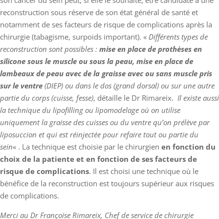
son cancer du sein peut, si elle le souhaite, être candidate à une
reconstruction sous réserve de son état général de santé et
notamment de ses facteurs de risque de complications après la
chirurgie (tabagisme, surpoids important). «
Différents types de
reconstruction sont possibles :
mise en place de prothèses en
silicone sous le muscle ou sous la peau, mise en place de
lambeaux de peau avec de la graisse avec ou sans muscle pris
sur le ventre
(DIEP) ou dans le dos (grand dorsal) ou sur une autre
partie du corps (cuisse, fesse)
, détaille le Dr Rimareix.
Il existe aussi
la technique du lipofilling ou lipomodelage où on utilise
uniquement la graisse des cuisses ou du ventre qu’on prélève par
liposuccion et qui est réinjectée pour refaire tout ou partie du
sein
« . La technique est choisie par le chirurgien
en fonction du
choix de la patiente et en fonction de ses facteurs de
risque de complications
. Il est choisi une technique où le
bénéfice de la reconstruction est toujours supérieur aux risques
de complications.
Merci au Dr Françoise Rimareix, Chef de service de chirurgie