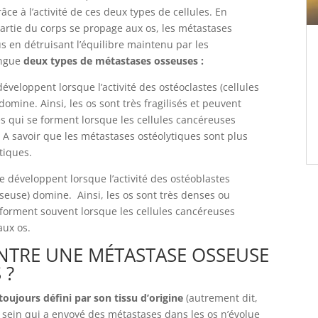
ce à l’activité de ces deux types de cellules. En
artie du corps se propage aux os, les métastases
 en détruisant l’équilibre maintenu par les
ingue
deux types de métastases osseuses :
éveloppent lorsque l’activité des ostéoclastes (cellules
omine. Ainsi, les os sont très fragilisés et peuvent
s qui se forment lorsque les cellules cancéreuses
 A savoir que les métastases ostéolytiques sont plus
tiques.
e développent lorsque l’activité des ostéoblastes
sseuse) domine. Ainsi, les os sont très denses ou
 forment souvent lorsque les cellules cancéreuses
aux os.
ENTRE UNE MÉTASTASE OSSEUSE
 ?
 toujours défini par son tissu d’origine
(autrement dit,
u sein qui a envoyé des métastases dans les os n’évolue