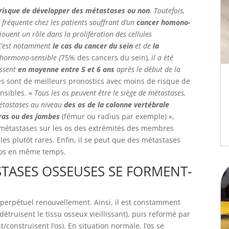
 risque de développer des métastases ou non
. Toutefois,
 fréquente chez les patients souffrant d’un
cancer homono-
jouent un rôle dans la prolifération des cellules
C’est notamment
le cas du cancer du sein
et de
la
 hormono-sensible (
75% des cancers du sein)
, il a été
issent
en moyenne entre 5 et 6 ans
après le début de la
s sont de meilleurs pronostics avec moins de risque de
nsibles. «
Tous les os peuvent être le siège de métastases,
métastases au niveau
des os de la colonne vertébrale
bras ou des jambes
(fémur ou radius par exemple) »,
 métastases sur les os des extrémités des membres
es plutôt rares. Enfin, il se peut que des métastases
s os en même temps.
TASES OSSEUSES SE FORMENT-
en perpétuel renouvellement. Ainsi, il est constamment
détruisent le tissu osseux vieillissant), puis reformé par
t/construisent l’os). En situation normale, l’os se