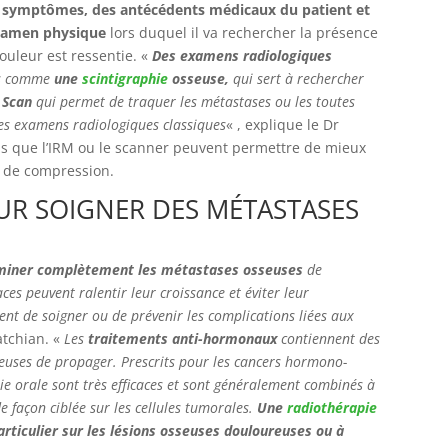
s symptômes, des antécédents médicaux du patient et
xamen physique
lors duquel il va rechercher la présence
ouleur est ressentie. «
Des examens radiologiques
sés comme
une
scintigraphie
osseuse,
qui sert à rechercher
 Scan
qui permet de traquer les métastases ou les toutes
 des examens radiologiques classiques
« , explique le Dr
ls que l’IRM ou le scanner peuvent permettre de mieux
ou de compression.
UR SOIGNER DES MÉTASTASES
éliminer complètement les métastases osseuses
de
aces peuvent ralentir leur croissance et éviter leur
tent de soigner ou de prévenir les complications liées aux
atchian. «
Les
traitements anti-hormonaux
contiennent des
reuses de propager. Prescrits pour les cancers hormono-
oie orale sont très efficaces et sont généralement combinés à
e façon ciblée sur les cellules tumorales.
Une
radiothérapie
rticulier sur les lésions osseuses douloureuses ou à