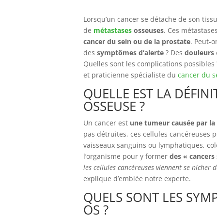
Lorsqu’un cancer se détache de son tissu 
de
métastases
osseuses
. Ces métastase
cancer du sein ou de la prostate
. Peut-o
des
symptômes d’alerte
? Des
douleurs
Quelles sont les complications possible
et praticienne spécialiste du
cancer du s
QUELLE EST LA DÉFIN
OSSEUSE ?
Un cancer est
une tumeur causée par la 
pas détruites, ces cellules cancéreuses pe
vaisseaux sanguins ou lymphatiques, colo
l’organisme pour y former
des « cancers 
les cellules cancéreuses viennent se nicher d
explique d’emblée notre experte.
QUELS SONT LES SYM
OS ?