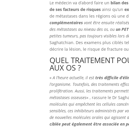
Le médecin va d’abord faire un
bilan de
de ses facteurs de risques
ainsi qu’un
e
de métastases dans les régions où une d
complémentaires
vont être ensuite réali
des métastases au niveau des os, ou
un PET
petites tumeurs, pas toujours visibles lors
Saghatchian. Des examens plus ciblés te
décrire la lésion, le risque de fracture 
QUEL TRAITEMENT PO
AUX OS ?
«
A l’heure actuelle, il est
très difficile d’
l’organisme. Toutefois, des traitements effic
prolifération. Aussi, les traitements permet
métastases osseuses
« , rassure le Dr Sagh
molécules qui empêchent les cellules cancé
sensibles, ces inhibiteurs administrés par v
de nouvelles molécules orales qui agissent d
ciblée peut également être associée en pa