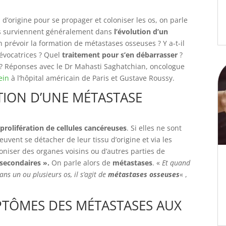
d’origine pour se propager et coloniser les os, on parle
s surviennent généralement dans
l’évolution d’un
n prévoir la formation de métastases osseuses ? Y a-t-il
évocatrices ? Quel
traitement pour s’en débarrasser
?
s ? Réponses avec le Dr Mahasti Saghatchian, oncologue
ein
à l’hôpital américain de Paris et Gustave Roussy.
ITION D’UNE MÉTASTASE
prolifération de cellules cancéreuses
. Si elles ne sont
uvent se détacher de leur tissu d’origine et via les
niser des organes voisins ou d’autres parties de
secondaires ».
On parle alors de
métastases
. «
Et quand
ans un ou plusieurs os, il s’agit de
métastases osseuses
« ,
PTÔMES DES MÉTASTASES AUX