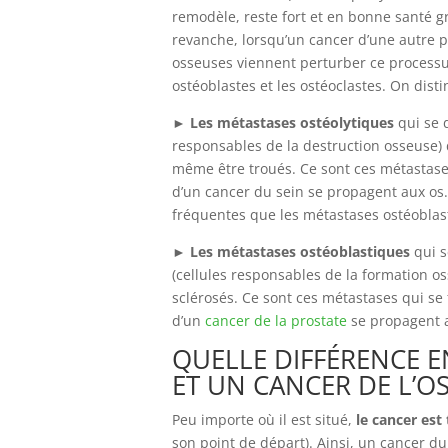
remodèle, reste fort et en bonne santé grâ
revanche, lorsqu’un cancer d’une autre p
osseuses viennent perturber ce processus
ostéoblastes et les ostéoclastes. On dist
►
Les
métastases ostéolytiques
qui se d
responsables de la destruction osseuse) d
même être troués. Ce sont ces métastase
d’un cancer du sein se propagent aux os.
fréquentes que les métastases ostéoblas
►
Les
métastases ostéoblastiques
qui s
(cellules responsables de la formation o
sclérosés. Ce sont ces métastases qui se
d’un
cancer de la prostate
se propagent 
QUELLE DIFFÉRENCE 
ET UN CANCER DE L’OS
Peu importe où il est situé,
le cancer est
son point de départ). Ainsi, un cancer d