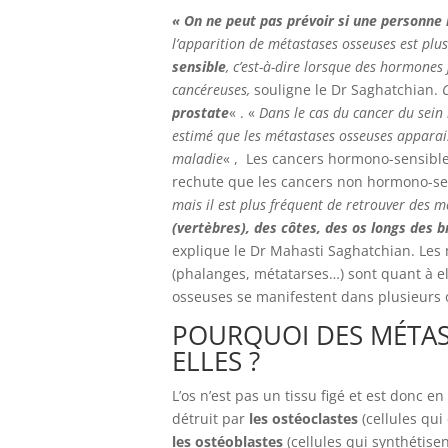
« On ne peut pas prévoir si une personne
l’apparition de métastases osseuses est plus
sensible
, c’est-à-dire lorsque des hormones 
cancéreuses,
souligne le Dr Saghatchian.
prostate
« . «
Dans le cas du cancer du sein
estimé que les métastases osseuses appara
maladie
« , Les cancers hormono-sensible
rechute que les cancers non hormono-se
mais il est plus fréquent de retrouver des 
(vertèbres), des côtes, des os longs des 
explique le Dr Mahasti Saghatchian. Les
(phalanges, métatarses…) sont quant à ell
osseuses se manifestent dans plusieur
POURQUOI DES MÉTAS
ELLES ?
L’os n’est pas un tissu figé et est donc 
détruit par
les ostéoclastes
(cellules qui 
les ostéoblastes
(cellules qui synthétisen