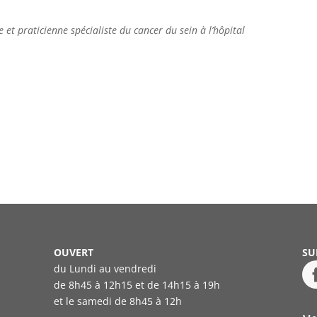
et praticienne spécialiste du cancer du sein à l’hôpital
OUVERT
SU
du Lundi au vendredi
de 8h45 à 12h15 et de 14h15 à 19h
et le samedi
de 8h45 à 12h